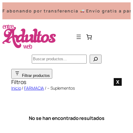
F abonando por transferencia
Envío gratis a par
Buscar
Saltar
Filtrar productos
al
Filtros
X
contenido
Inicio
/
FARMACIA
/ – Suplementos
No se han encontrado resultados