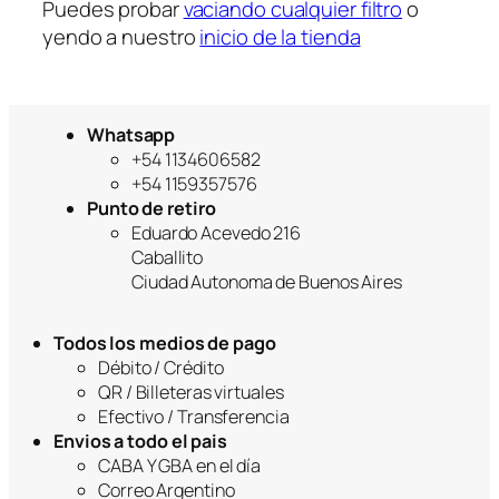
Puedes probar
vaciando cualquier filtro
o
yendo a nuestro
inicio de la tienda
Whatsapp
+54 1134606582
+54 1159357576
Punto de retiro
Eduardo Acevedo 216
Caballito
Ciudad Autonoma de Buenos Aires
Todos los medios de pago
Débito / Crédito
QR / Billeteras virtuales
Efectivo / Transferencia
Envios a todo el pais
CABA Y GBA en el día
Correo Argentino