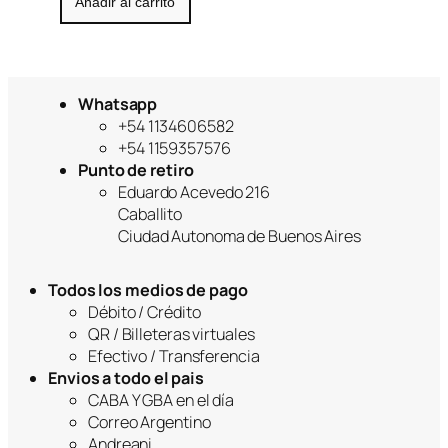
Añadir al carrito
Whatsapp
+54 1134606582
+54 1159357576
Punto de retiro
Eduardo Acevedo 216
Caballito
Ciudad Autonoma de Buenos Aires
Todos los medios de pago
Débito / Crédito
QR / Billeteras virtuales
Efectivo / Transferencia
Envios a todo el pais
CABA Y GBA en el día
Correo Argentino
Andreani