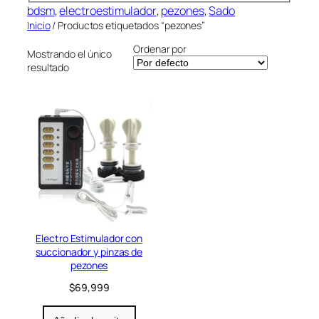
i
bdsm
, 
electroestimulador
, 
pezones
, 
Sado
r
m
Inicio
/ Productos etiquetados “pezones”
í
e
a
Ordenar por
Mostrando el único
n
resultado
t
a
c
i
o
n
Electro Estimulador con
succionador y pinzas de
pezones
$
69,999