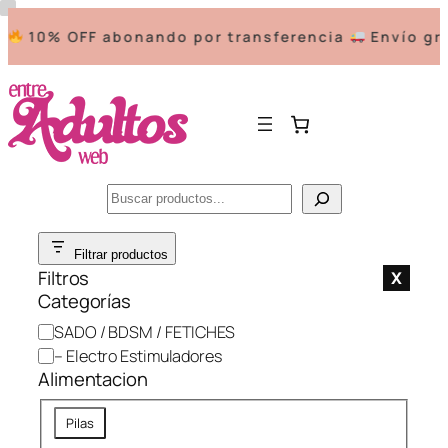
10% OFF abonando por transferencia
Envío grat
Buscar
Saltar
Filtrar productos
al
Filtros
X
contenido
Categorías
C
SADO / BDSM / FETICHES
a
– Electro Estimuladores
t
Alimentacion
e
A
g
Pilas
l
o