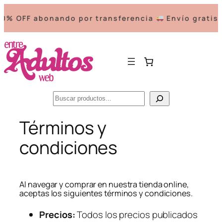
% OFF abonando por transferencia
Envío gratis a
Buscar
Saltar
Términos y
al
condiciones
contenido
Al navegar y comprar en nuestra tienda online,
aceptas los siguientes términos y condiciones.
Precios:
Todos los precios publicados