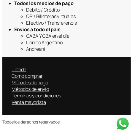
Todos los medios de pago
Débito / Crédito
QR / Billeteras virtuales
Efectivo / Transferencia
Envios a todo el pais
CABA Y GBA en el día
Correo Argentino
Andreani
Tienda
Como comprar
Métodos de pago
Métodos de envío
Términos y condiciones
Venta mayorista
Todos los derechos reservados