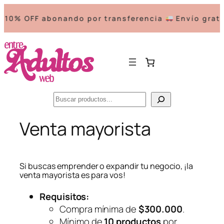
10% OFF abonando por transferencia
Envío gratis
Buscar
Saltar
Venta mayorista
al
contenido
Si buscas emprender o expandir tu negocio, ¡la
venta mayorista es para vos!
Requisitos:
Compra mínima de
$300.000
.
Mínimo de
10 productos
por