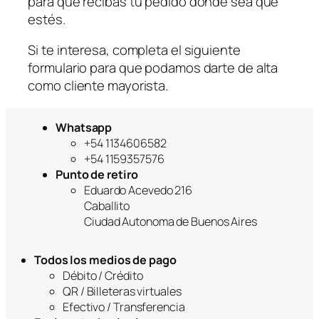
para que recibas tu pedido donde sea que
estés.
Si te interesa, completa el siguiente
formulario para que podamos darte de alta
como cliente mayorista.
Whatsapp
+54 1134606582
+54 1159357576
Punto de retiro
Eduardo Acevedo 216
Caballito
Ciudad Autonoma de Buenos Aires
Todos los medios de pago
Débito / Crédito
QR / Billeteras virtuales
Efectivo / Transferencia