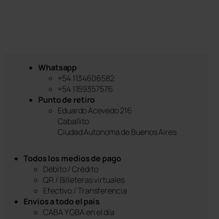
Whatsapp
+54 1134606582
+54 1159357576
Punto de retiro
Eduardo Acevedo 216
Caballito
Ciudad Autonoma de Buenos Aires
Todos los medios de pago
Débito / Crédito
QR / Billeteras virtuales
Efectivo / Transferencia
Envios a todo el pais
CABA Y GBA en el día