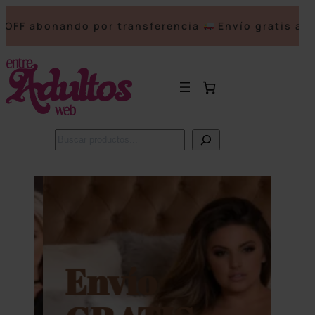
 abonando por transferencia
Envío gratis a part
Buscar
Saltar
al
contenido
Envío