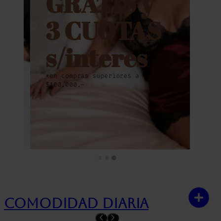
GRATIS y
3 CUOTAS
s/interes
*en compras superiores a
$100.000.-
Comodidad diaria