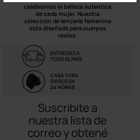
celebramos la belleza autentica
de cada mujer. Nuestra
colección de lencería femenina
esta diseñada para cuerpos
reales.
ENTREGAS A
TODO EL PAÍS
CABA Y GBA
ENVÍOS EN
24 HORAS
Suscribite a
nuestra lista de
correo y obtené