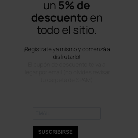
un
5% de
descuento
en
todo el sitio.
¡Registrate ya mismo y comenzá a
disfrutarlo!
El cupón de descuento te va a
llegar por email (no olvides revisar
tu carpeta de SPAM)
SUSCRIBIRSE