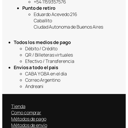
+54 1159357576
Punto de retiro
Eduardo Acevedo 216
Caballito
Ciudad Autonoma de Buenos Aires
Todos los medios de pago
Débito / Crédito
QR / Billeteras virtuales
Efectivo / Transferencia
Envios a todo el pais
CABA Y GBA en el día
Correo Argentino
Andreani
Tienda
Como comprar
Métodos de pago
Métodos de envío