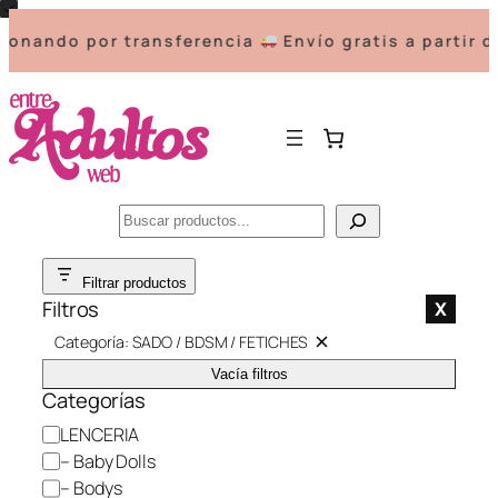
ndo por transferencia
Envío gratis a partir de $
Buscar
Saltar
Filtrar productos
al
Filtros
X
contenido
Categoría: SADO / BDSM / FETICHES
Q
u
Vacía filtros
i
Categorías
t
a
C
LENCERIA
r
f
a
– Baby Dolls
i
t
l
– Bodys