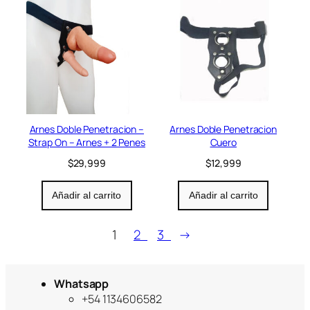
Arnes Doble Penetracion –
Arnes Doble Penetracion
Strap On – Arnes + 2 Penes
Cuero
$
29,999
$
12,999
Añadir al carrito
Añadir al carrito
1
2
3
→
Whatsapp
+54 1134606582