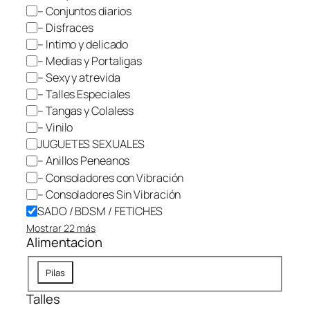
t
e
– Conjuntos diarios
r
g
o
– Disfraces
:
o
– Intimo y delicado
C
r
a
– Medias y Portaligas
t
í
e
– Sexy y atrevida
a
g
– Talles Especiales
o
r
– Tangas y Colaless
í
a
– Vinilo
:
JUGUETES SEXUALES
S
A
– Anillos Peneanos
D
– Consoladores con Vibración
O
/
– Consoladores Sin Vibración
B
D
SADO / BDSM / FETICHES
S
Mostrar 22 más
M
Alimentacion
/
F
E
A
T
Pilas
I
l
C
Talles
i
H