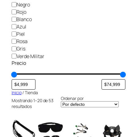
m
E
C
Negro
S
e
o
Rojo
n
l
Blanco
t
o
Azul
a
r
Piel
c
Rosa
i
o
Gris
n
Verde Militar
Precio
Inicio
/ Tienda
Ordenar por
Mostrando 1–20 de 53
resultados