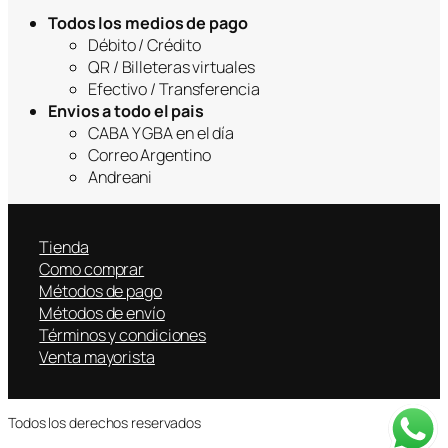
Todos los medios de pago
Débito / Crédito
QR / Billeteras virtuales
Efectivo / Transferencia
Envios a todo el pais
CABA Y GBA en el día
Correo Argentino
Andreani
Tienda
Como comprar
Métodos de pago
Métodos de envío
Términos y condiciones
Venta mayorista
Todos los derechos reservados