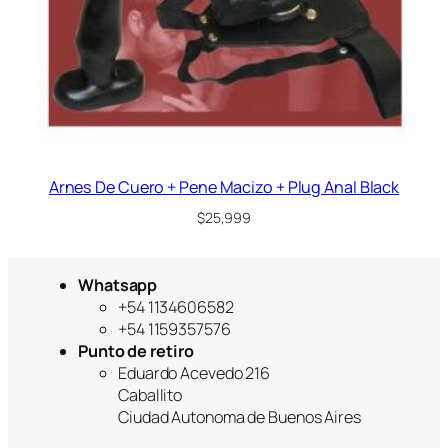
Arnes De Cuero + Pene Macizo + Plug Anal Black
$
25,999
Whatsapp
+54 1134606582
+54 1159357576
Punto de retiro
Eduardo Acevedo 216
Caballito
Ciudad Autonoma de Buenos Aires