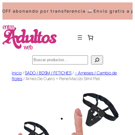
F abonando por transferencia
Envío gratis a part
Buscar
Saltar
Inicio
/
SADO / BDSM / FETICHES
/
– Arneses / Cambio de
Roles
/ Arnes De Cuero + Pene Macizo Simil Piel
al
contenido