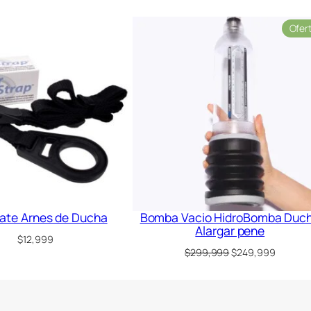
Ofer
ate Arnes de Ducha
Bomba Vacio HidroBomba Duc
Alargar pene
$
12,999
El
El
$
299,999
$
249,999
precio
precio
original
actual
era:
es:
$299,999.
$249,99