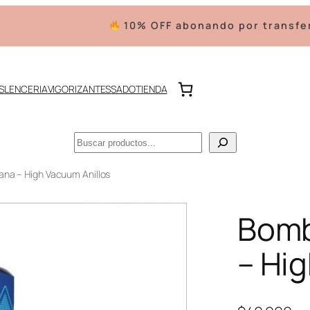
10% OFF abonando por transferenci
S
LENCERIA
VIGORIZANTES
SADO
TIENDA
Buscar
na – High Vacuum Anillos
Bomb
– Hi