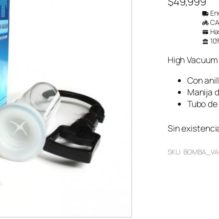
$
49,999
Env
CAB
Has
10%
High Vacuum
Con anil
Manija d
Tubo de
Sin existenci
SKU:
BOMBA_VA