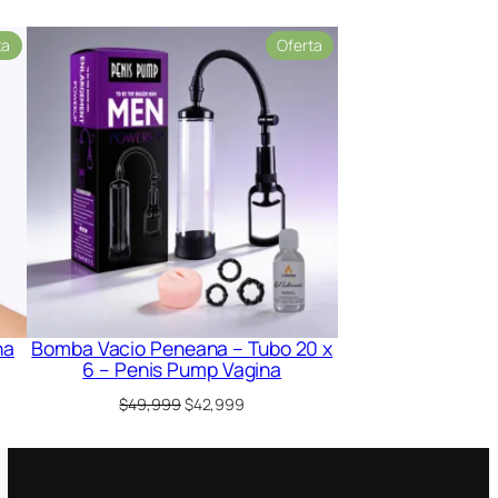
Producto
Producto
ta
Oferta
en
en
oferta
oferta
ha
Bomba Vacio Peneana – Tubo 20 x
6 – Penis Pump Vagina
El
El
$
49,999
$
42,999
precio
precio
original
actual
era:
es:
9.
$49,999.
$42,999.