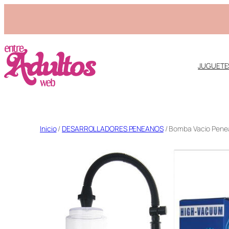
JUGUETE
Saltar
Inicio
/
DESARROLLADORES PENEANOS
/ Bomba Vacio Penea
al
contenido