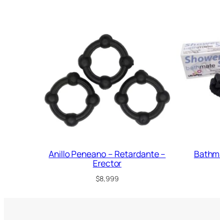
Anillo Peneano – Retardante –
Bathm
Erector
$
8,999