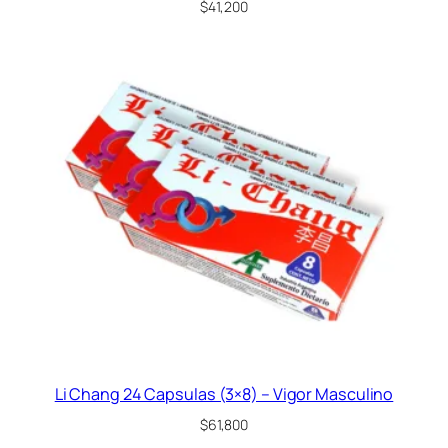
$
41,200
Li Chang 24 Capsulas (3×8) – Vigor Masculino
$
61,800