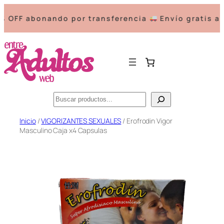
FF abonando por transferencia
Envío gratis a pa
Buscar
Saltar
Inicio
/
VIGORIZANTES SEXUALES
/ Erofrodin Vigor
Masculino Caja x4 Capsulas
al
contenido