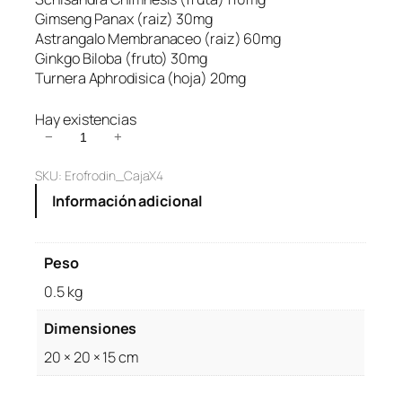
Gimseng Panax (raiz) 30mg
Astrangalo Membranaceo (raiz) 60mg
Ginkgo Biloba (fruto) 30mg
Turnera Aphrodisica (hoja) 20mg
Hay existencias
E
−
+
r
SKU:
Erofrodin_CajaX4
o
f
Información adicional
r
o
d
Peso
i
0.5 kg
n
V
Dimensiones
i
g
20 × 20 × 15 cm
o
r