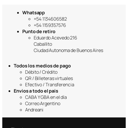
Whatsapp
+54 1134606582
+54 1159357576
Punto de retiro
Eduardo Acevedo 216
Caballito
Ciudad Autonoma de Buenos Aires
Todos los medios de pago
Débito / Crédito
QR / Billeteras virtuales
Efectivo / Transferencia
Envios a todo el pais
CABA Y GBA en el día
Correo Argentino
Andreani