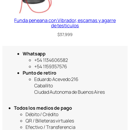
Funda peneana con Vibrador, escamas y agarre
de testiculos
$
37,999
Whatsapp
+54 1134606582
+54 1159357576
Punto de retiro
Eduardo Acevedo 216
Caballito
Ciudad Autonoma de Buenos Aires
Todos los medios de pago
Débito / Crédito
QR / Billeteras virtuales
Efectivo / Transferencia