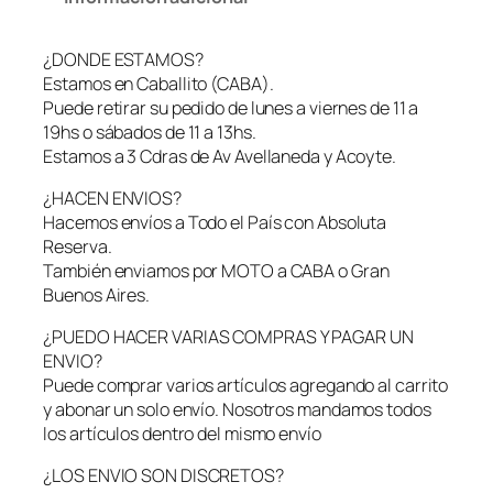
o
n
¿DONDE ESTAMOS?
A
Estamos en Caballito (CABA).
g
Puede retirar su pedido de lunes a viernes de 11 a
a
19hs o sábados de 11 a 13hs.
r
Estamos a 3 Cdras de Av Avellaneda y Acoyte.
r
e
¿HACEN ENVIOS?
T
Hacemos envíos a Todo el País con Absoluta
e
Reserva.
s
También enviamos por MOTO a CABA o Gran
t
Buenos Aires.
í
c
¿PUEDO HACER VARIAS COMPRAS Y PAGAR UN
u
ENVIO?
l
Puede comprar varios artículos agregando al carrito
o
y abonar un solo envío. Nosotros mandamos todos
s
los artículos dentro del mismo envío
C
¿LOS ENVIO SON DISCRETOS?
a