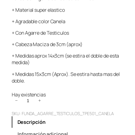
+ Material super elastico
+ Agradable color Canela
+ Con Agarre de Testiculos
+ Cabeza Maciza de 3cm (aprox)
+ Medidas aprox 14x3cm (se estira el doble de esta
medida)
+ Medidas 15x3cm (Aprox). Se estira hasta mas del
doble.
Hay existencias
F
−
+
u
SKU:
FUNDA_AGARRE_TESTICULOS_TPE501_CANELA
n
d
Descripción
a
C
Información adicional