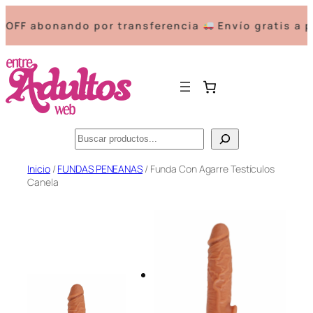
 abonando por transferencia
Envío gratis a part
Buscar
Saltar
Inicio
/
FUNDAS PENEANAS
/ Funda Con Agarre Testículos
Canela
al
contenido