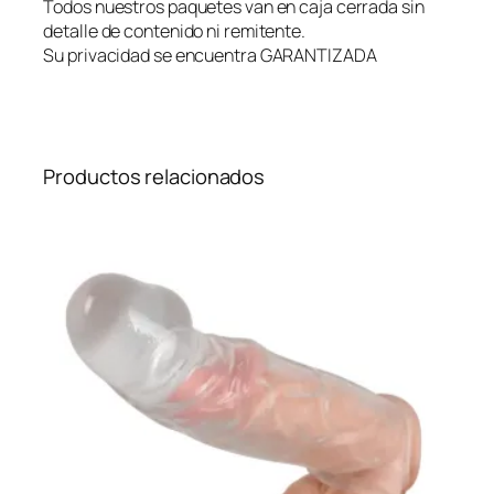
Todos nuestros paquetes van en caja cerrada sin
n
detalle de contenido ni remitente.
e
Su privacidad se encuentra GARANTIZADA
l
a
c
a
n
Productos relacionados
t
i
d
a
d