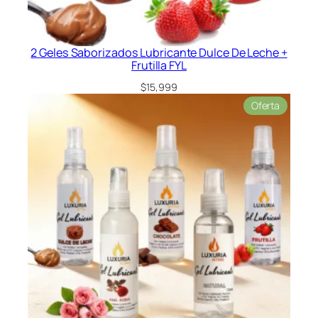
c
a
n
2 Geles Saborizados Lubricante Dulce De Leche +
t
Frutilla FYL
i
$
15,999
d
Product
a
Oferta
en
d
oferta