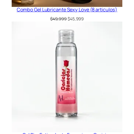
Combo Gel Lubricante Sexy Love (8 articulos)
El
El
$
49,999
$
45,999
precio
precio
original
actual
era:
es:
$49,999.
$45,999.