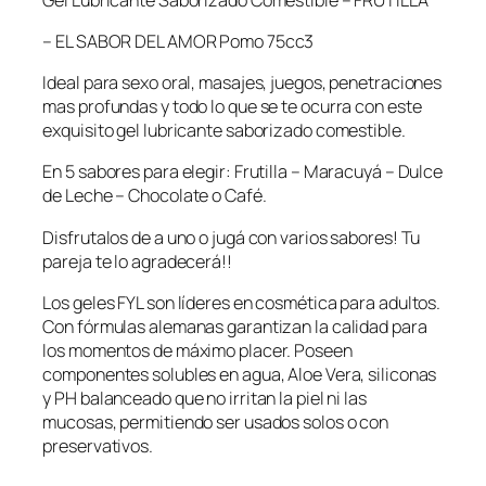
b
l
– EL SABOR DEL AMOR Pomo 75cc3
e
Ideal para sexo oral, masajes, juegos, penetraciones
L
mas profundas y todo lo que se te ocurra con este
u
exquisito gel lubricante saborizado comestible.
b
r
En 5 sabores para elegir: Frutilla – Maracuyá – Dulce
i
de Leche – Chocolate o Café.
c
a
Disfrutalos de a uno o jugá con varios sabores! Tu
n
pareja te lo agradecerá!!
t
e
Los geles FYL son líderes en cosmética para adultos.
F
Con fórmulas alemanas garantizan la calidad para
r
los momentos de máximo placer. Poseen
u
componentes solubles en agua, Aloe Vera, siliconas
t
y PH balanceado que no irritan la piel ni las
i
mucosas, permitiendo ser usados solos o con
l
preservativos.
l