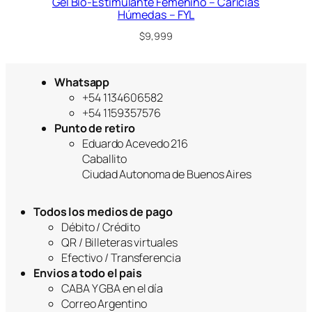
Gel Bio-Estimulante Femenino – Caricias
Húmedas – FYL
$
9,999
Whatsapp
+54 1134606582
+54 1159357576
Punto de retiro
Eduardo Acevedo 216
Caballito
Ciudad Autonoma de Buenos Aires
Todos los medios de pago
Débito / Crédito
QR / Billeteras virtuales
Efectivo / Transferencia
Envios a todo el pais
CABA Y GBA en el día
Correo Argentino