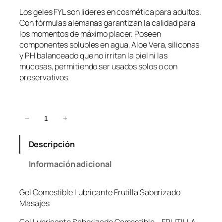
Los geles FYL son líderes en cosmética para adultos.
Con fórmulas alemanas garantizan la calidad para
los momentos de máximo placer. Poseen
componentes solubles en agua, Aloe Vera, siliconas
y PH balanceado que no irritan la piel ni las
mucosas, permitiendo ser usados solos o con
preservativos.
G
−
+
e
l
Descripción
C
o
Información adicional
m
e
Gel Comestible Lubricante Frutilla Saborizado
s
Masajes
t
i
Gel Lubricante Saborizado Comestible – FRUTILLA