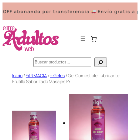
 abonando por transferencia
Envío gratis a part
Buscar
Saltar
Inicio
/
FARMACIA
/
– Geles
/ Gel Comestible Lubricante
Frutilla Saborizado Masajes FYL
al
contenido