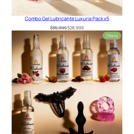
Combo Gel Lubricante Luxuria Pack x5
El
El
$
35,999
$
28,999
precio
precio
Product
Oferta
original
actual
en
era:
es:
oferta
$35,999.
$28,999.