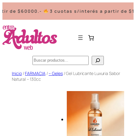
de $60000.-
3 cuotas s/interés a partir de $100.00
Buscar
Saltar
Inicio
/
FARMACIA
/
– Geles
/ Gel Lubricante Luxuria Sabor
Natural – 130cc
al
contenido