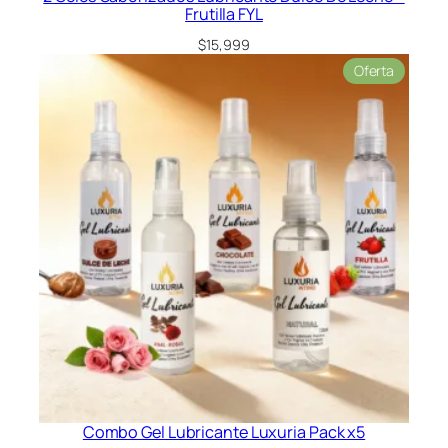
c
Frutilla FYL
c
$
15,999
c
Product
Oferta
a
en
n
oferta
t
i
d
a
d
Combo Gel Lubricante Luxuria Pack x5