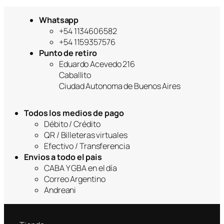
Whatsapp
+54 1134606582
+54 1159357576
Punto de retiro
Eduardo Acevedo 216
Caballito
Ciudad Autonoma de Buenos Aires
Todos los medios de pago
Débito / Crédito
QR / Billeteras virtuales
Efectivo / Transferencia
Envios a todo el pais
CABA Y GBA en el día
Correo Argentino
Andreani