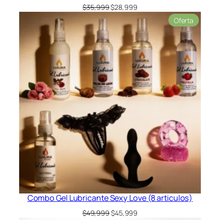
El
El
$
35,999
$
28,999
precio
precio
Product
Oferta
original
actual
en
era:
es:
oferta
$35,999.
$28,999.
Combo Gel Lubricante Sexy Love (8 articulos)
El
El
$
49,999
$
45,999