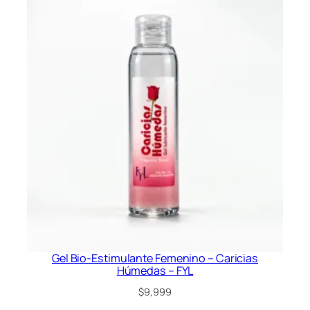
precio
precio
original
actual
era:
es:
$49,999.
$45,999.
Gel Bio-Estimulante Femenino – Caricias
Húmedas – FYL
$
9,999