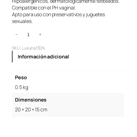
Hipoalergenicos, dermatologicamente testeados.
Compatible con el PH vaginal.
Apto para uso con preservativos y juguetes
sexuales.
G
−
+
e
SKU:
Luxuria130N
l
L
Información adicional
u
b
r
Peso
i
0.5 kg
c
a
Dimensiones
n
t
20 × 20 × 15 cm
e
L
u
x