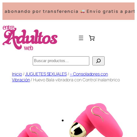
onando por transferencia
Envío gratis a partir 
Buscar
Saltar
Inicio
/
JUGUETES SEXUALES
/
– Consoladores con
Vibración
/ Huevo Bala vibradora con Control Inalambrico
al
contenido