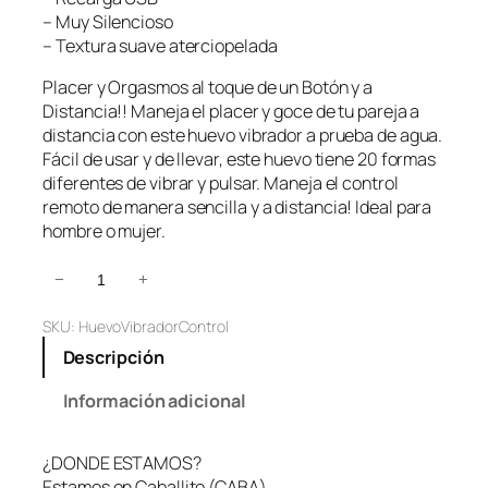
– Muy Silencioso
– Textura suave aterciopelada
Placer y Orgasmos al toque de un Botón y a
Distancia!! Maneja el placer y goce de tu pareja a
distancia con este huevo vibrador a prueba de agua.
Fácil de usar y de llevar, este huevo tiene 20 formas
diferentes de vibrar y pulsar. Maneja el control
remoto de manera sencilla y a distancia! Ideal para
hombre o mujer.
H
−
+
u
SKU:
HuevoVibradorControl
e
v
Descripción
o
B
Información adicional
a
l
¿DONDE ESTAMOS?
a
Estamos en Caballito (CABA).