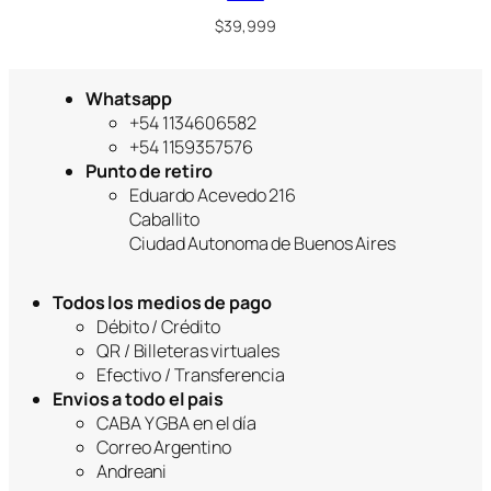
$
39,999
Whatsapp
+54 1134606582
+54 1159357576
Punto de retiro
Eduardo Acevedo 216
Caballito
Ciudad Autonoma de Buenos Aires
Todos los medios de pago
Débito / Crédito
QR / Billeteras virtuales
Efectivo / Transferencia
Envios a todo el pais
CABA Y GBA en el día
Correo Argentino
Andreani