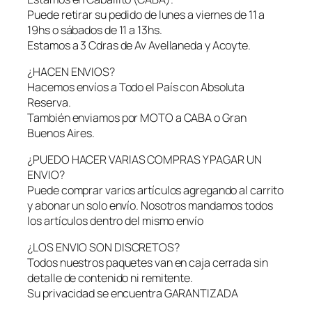
v
Puede retirar su pedido de lunes a viernes de 11 a
i
19hs o sábados de 11 a 13hs.
b
Estamos a 3 Cdras de Av Avellaneda y Acoyte.
r
a
¿HACEN ENVIOS?
d
Hacemos envíos a Todo el País con Absoluta
o
Reserva.
r
También enviamos por MOTO a CABA o Gran
a
Buenos Aires.
c
o
¿PUEDO HACER VARIAS COMPRAS Y PAGAR UN
n
ENVIO?
C
Puede comprar varios artículos agregando al carrito
o
y abonar un solo envío. Nosotros mandamos todos
n
los artículos dentro del mismo envío
t
¿LOS ENVIO SON DISCRETOS?
r
Todos nuestros paquetes van en caja cerrada sin
o
detalle de contenido ni remitente.
l
Su privacidad se encuentra GARANTIZADA
I
n