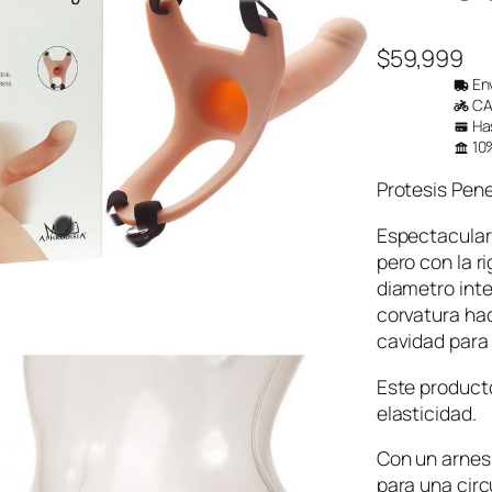
$
59,999
Env
CAB
Has
10%
Protesis Pen
Espectacular 
pero con la r
diametro inte
corvatura hac
cavidad para 
Este producto
elasticidad.
Con un arnes 
para una cir