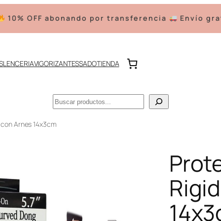
ndo por transferencia
Envío gratis a partir de 
S
LENCERIA
VIGORIZANTES
SADO
TIENDA
Buscar
a con Arnes 14x3cm
Prot
Rigi
14x3