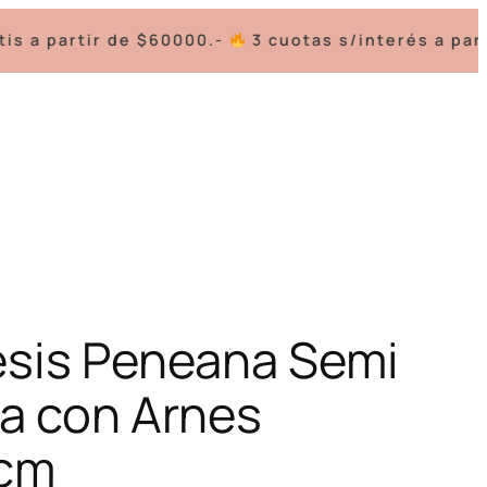
$60000.-
3 cuotas s/interés a partir de $100.000.
esis Peneana Semi
da con Arnes
cm