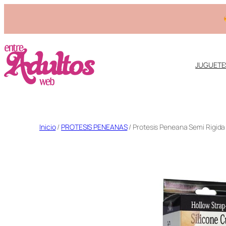
10% OFF abona
JUGUETE
Saltar
Inicio
/
PROTESIS PENEANAS
/ Protesis Peneana Semi Rigid
al
contenido