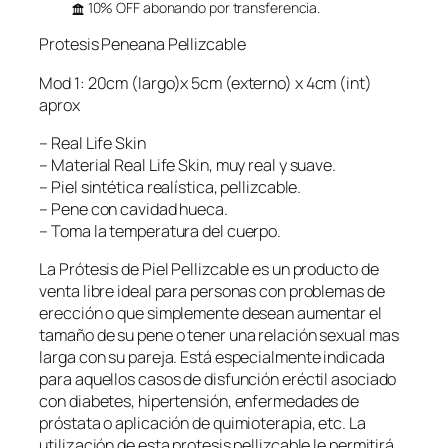
10% OFF abonando por transferencia.
Protesis Peneana Pellizcable
Mod 1: 20cm (largo)x 5cm (externo) x 4cm (int)
aprox
– Real Life Skin
– Material Real Life Skin, muy real y suave.
– Piel sintética realística, pellizcable.
– Pene con cavidad hueca.
– Toma la temperatura del cuerpo.
La Prótesis de Piel Pellizcable es un producto de
venta libre ideal para personas con problemas de
erección o que simplemente desean aumentar el
tamaño de su pene o tener una relación sexual mas
larga con su pareja. Está especialmente indicada
para aquellos casos de disfunción eréctil asociado
con diabetes, hipertensión, enfermedades de
próstata o aplicación de quimioterapia, etc. La
utilización de esta protesis pellizcable le permitirá