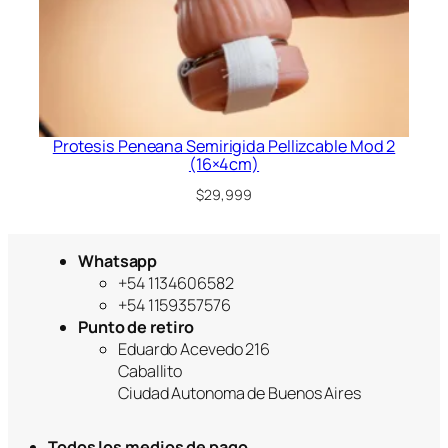
Protesis Peneana Semirigida Pellizcable Mod 2
(16×4cm)
$
29,999
Whatsapp
+54 1134606582
+54 1159357576
Punto de retiro
Eduardo Acevedo 216
Caballito
Ciudad Autonoma de Buenos Aires
Todos los medios de pago