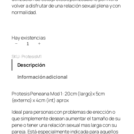
volver a disfrutar de una relación sexual plena y con
normalidad.
Hay existencias
P
−
+
r
SKU:
ProtesisM1
o
t
Descripción
e
s
Información adicional
i
s
Protesis Peneana Mod 1: 20cm (largo)x 5cm
P
(externo) x 4cm (int) aprox
e
n
Ideal para personas con problemas de erección o
e
que simplemente desean aumentar el tamaño de su
a
pene o tener una relación sexual mas larga con su
n
pareja. Está especialmente indicada para aquellos