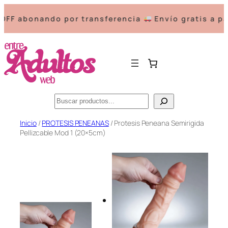
abonando por transferencia
Envío gratis a parti
Buscar
Saltar
Inicio
/
PROTESIS PENEANAS
/ Protesis Peneana Semirigida
Pellizcable Mod 1 (20×5cm)
al
contenido