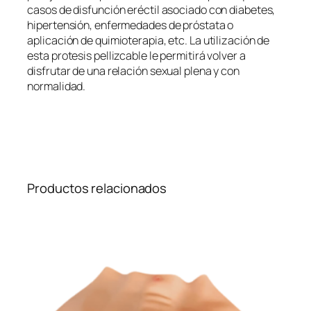
a
casos de disfunción eréctil asociado con diabetes,
S
hipertensión, enfermedades de próstata o
e
aplicación de quimioterapia, etc. La utilización de
m
esta protesis pellizcable le permitirá volver a
i
disfrutar de una relación sexual plena y con
r
normalidad.
i
g
i
d
a
P
Productos relacionados
e
l
l
i
z
c
a
b
l