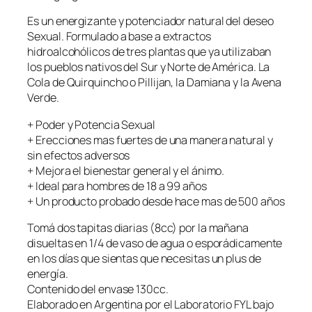
o
Es un energizante y potenciador natural del deseo
t
Sexual. Formulado a base a extractos
a
hidroalcohólicos de tres plantas que ya utilizaban
s
los pueblos nativos del Sur y Norte de América. La
–
Cola de Quirquincho o Pillijan, la Damiana y la Avena
P
Verde.
i
l
+ Poder y Potencia Sexual
l
+ Erecciones mas fuertes de una manera natural y
i
sin efectos adversos
j
+ Mejora el bienestar general y el ánimo.
a
+ Ideal para hombres de 18 a 99 años
n
+ Un producto probado desde hace mas de 500 años
–
V
Tomá dos tapitas diarias (8cc) por la mañana
i
disueltas en 1/4 de vaso de agua o esporádicamente
g
en los días que sientas que necesitas un plus de
o
energía.
r
Contenido del envase 130cc.
i
Elaborado en Argentina por el Laboratorio FYL bajo