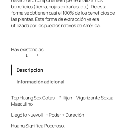
desechos o componentes que neutralizan los
beneficios (tierra, hojas extrañas, etc). De esta
forma se obtienen casi el 100% de los beneficios de
las plantas. Esta forma de extracción ya era
utilizada por los pueblos nativos de América.
Hay existencias
T
−
+
o
p
Descripción
H
u
Información adicional
a
n
Top Huang Sex Gotas – Pillijan – Vigorizante Sexual
g
Masculino
S
e
Llegó lo Nuevo!!! + Poder + Duración
x
G
Huang Significa Poderoso.