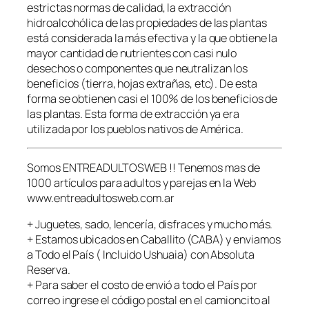
z
estrictas normas de calidad, la extracción
a
hidroalcohólica de las propiedades de las plantas
n
está considerada la más efectiva y la que obtiene la
t
mayor cantidad de nutrientes con casi nulo
e
desechos o componentes que neutralizan los
S
beneficios (tierra, hojas extrañas, etc). De esta
e
forma se obtienen casi el 100% de los beneficios de
x
las plantas. Esta forma de extracción ya era
u
utilizada por los pueblos nativos de América.
a
l
Somos ENTREADULTOSWEB !! Tenemos mas de
M
1000 artículos para adultos y parejas en la Web
a
www.entreadultosweb.com.ar
s
c
+ Juguetes, sado, lencería, disfraces y mucho más.
u
+ Estamos ubicados en Caballito (CABA) y enviamos
l
a Todo el País ( Incluido Ushuaia) con Absoluta
i
Reserva.
n
+ Para saber el costo de envió a todo el País por
o
correo ingrese el código postal en el camioncito al
c