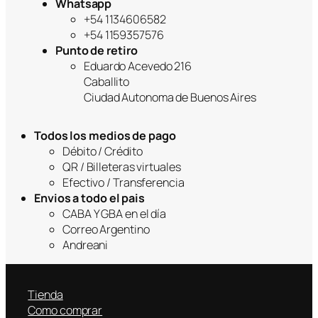
Whatsapp
+54 1134606582
+54 1159357576
Punto de retiro
Eduardo Acevedo 216
Caballito
Ciudad Autonoma de Buenos Aires
Todos los medios de pago
Débito / Crédito
QR / Billeteras virtuales
Efectivo / Transferencia
Envios a todo el pais
CABA Y GBA en el día
Correo Argentino
Andreani
Tienda
Como comprar