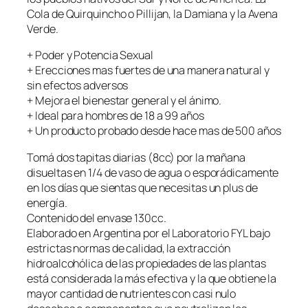
Cola de Quirquincho o Pillijan, la Damiana y la Avena
Verde.
+ Poder y Potencia Sexual
+ Erecciones mas fuertes de una manera natural y
sin efectos adversos
+ Mejora el bienestar general y el ánimo.
+ Ideal para hombres de 18 a 99 años
+ Un producto probado desde hace mas de 500 años
Tomá dos tapitas diarias (8cc) por la mañana
disueltas en 1/4 de vaso de agua o esporádicamente
en los días que sientas que necesitas un plus de
energía.
Contenido del envase 130cc.
Elaborado en Argentina por el Laboratorio FYL bajo
estrictas normas de calidad, la extracción
hidroalcohólica de las propiedades de las plantas
está considerada la más efectiva y la que obtiene la
mayor cantidad de nutrientes con casi nulo