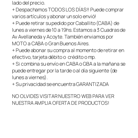
lado del precio.
a
+ Despachamos TODOS LOS DÍAS!! Puede comprar
n
varios artículos y abonar un solo envió!
t
+ Puede retirar su pedido por Caballito (CABA) de
i
lunes a viernes de 10 a 19hs. Estamos a 3 Cuadras de
d
Av Avellaneda y Acoyte. También enviamos por
a
MOTO a CABA o Gran Buenos Aires.
d
+ Puede abonar su compra al momento de retirar en
efectivo, tarjeta débito o crédito o mp.
+ Si combina su envío en CABA o GBA a la mañana se
puede entregar por la tarde o al día siguiente (de
lunes a viernes).
+ Su privacidad se encuentra GARANTIZADA
NO OLVIDES VISITAR NUESTRO WEB PARA VER
NUESTRA AMPLIA OFERTA DE PRODUCTOS!