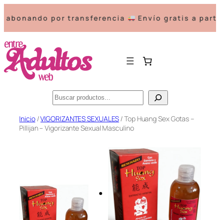
nando por transferencia
Envío gratis a partir d
Buscar
Saltar
Inicio
/
VIGORIZANTES SEXUALES
/ Top Huang Sex Gotas –
Pillijan – Vigorizante Sexual Masculino
al
contenido