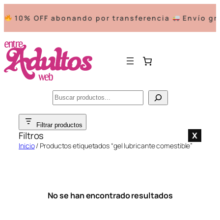
10% OFF abonando por transferencia
Envío gra
Buscar
Saltar
Filtrar productos
al
Filtros
X
contenido
Inicio
/ Productos etiquetados “gel lubricante comestible”
No se han encontrado resultados