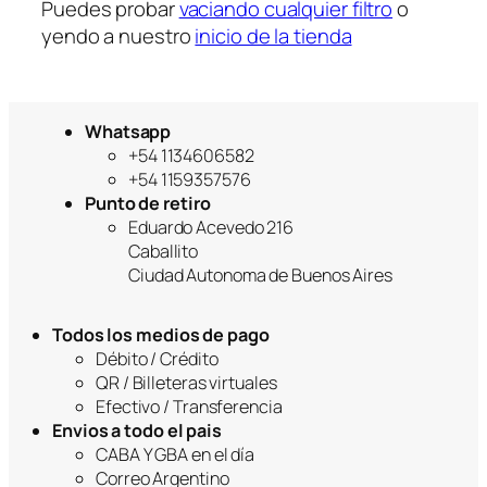
Puedes probar
vaciando cualquier filtro
o
yendo a nuestro
inicio de la tienda
Whatsapp
+54 1134606582
+54 1159357576
Punto de retiro
Eduardo Acevedo 216
Caballito
Ciudad Autonoma de Buenos Aires
Todos los medios de pago
Débito / Crédito
QR / Billeteras virtuales
Efectivo / Transferencia
Envios a todo el pais
CABA Y GBA en el día
Correo Argentino