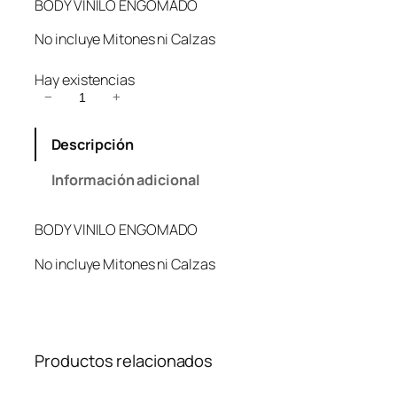
BODY VINILO ENGOMADO
No incluye Mitones ni Calzas
Hay existencias
B
−
+
o
d
Descripción
y
V
Información adicional
i
n
BODY VINILO ENGOMADO
i
l
No incluye Mitones ni Calzas
o
E
n
g
o
Productos relacionados
m
a