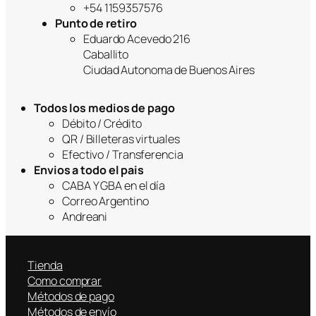
+54 1159357576
Punto de retiro
Eduardo Acevedo 216
Caballito
Ciudad Autonoma de Buenos Aires
Todos los medios de pago
Débito / Crédito
QR / Billeteras virtuales
Efectivo / Transferencia
Envios a todo el pais
CABA Y GBA en el día
Correo Argentino
Andreani
Tienda
Como comprar
Métodos de pago
Métodos de envío