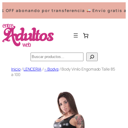
FF abonando por transferencia
Envío gratis a pa
Buscar
Saltar
Inicio
/
LENCERIA
/
– Bodys
/ Body Vinilo Engomado Talle 85
a 100
al
contenido