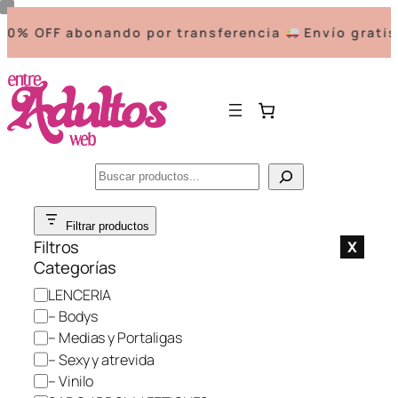
0% OFF abonando por transferencia
Envío gratis 
Buscar
Saltar
Filtrar productos
al
Filtros
X
contenido
Categorías
C
LENCERIA
a
– Bodys
t
– Medias y Portaligas
e
– Sexy y atrevida
g
– Vinilo
o