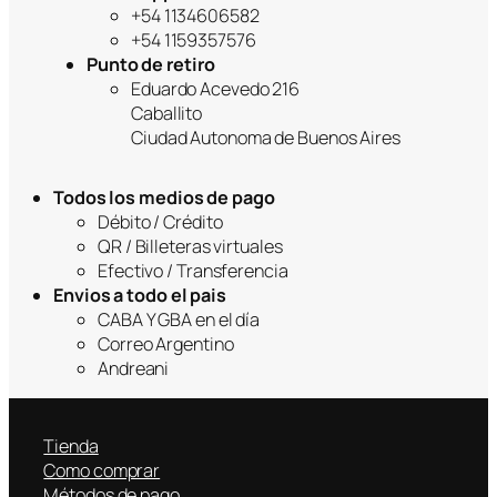
+54 1134606582
+54 1159357576
Punto de retiro
Eduardo Acevedo 216
Caballito
Ciudad Autonoma de Buenos Aires
Todos los medios de pago
Débito / Crédito
QR / Billeteras virtuales
Efectivo / Transferencia
Envios a todo el pais
CABA Y GBA en el día
Correo Argentino
Andreani
Tienda
Como comprar
Métodos de pago