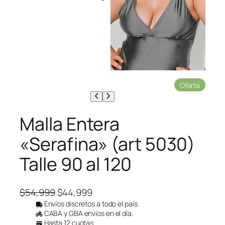
P
Oferta
r
o
d
Malla Entera
u
c
«Serafina» (art 5030)
t
o
Talle 90 al 120
e
n
o
f
E
E
$
54,999
$
44,999
e
l
l
Envíos discretos a todo el país.
r
CABA y GBA envíos en el día.
p
p
t
Hasta 12 cuotas.