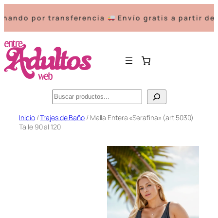
or transferencia
Envío gratis a partir de $60000
Buscar
Saltar
Inicio
/
Trajes de Baño
/ Malla Entera «Serafina» (art 5030)
Talle 90 al 120
al
contenido