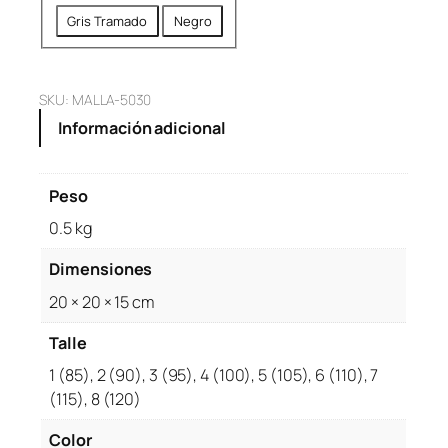
5
9
Gris Tramado
Negro
4
9
,
9
9
.
SKU:
MALLA-5030
9
Información adicional
9
.
Peso
0.5 kg
Dimensiones
20 × 20 × 15 cm
Talle
1 (85), 2 (90), 3 (95), 4 (100), 5 (105), 6 (110), 7
(115), 8 (120)
Color