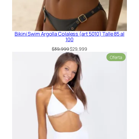
Bikini Swim Argolla Colaless (art 5010) Talle 85 al
100
El
El
$
39,999
$
29,999
precio
precio
Product
Oferta
original
actual
en
era:
es:
oferta
$39,999.
$29,999.