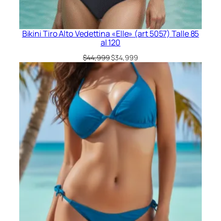
Bikini Tiro Alto Vedettina «Elle» (art 5057) Talle 85
al 120
El
El
$
44,999
$
34,999
precio
precio
original
actual
era:
es:
$44,999.
$34,999.