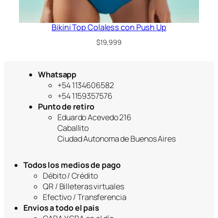
Bikini Top Colaless con Push Up
$
19,999
Whatsapp
+54 1134606582
+54 1159357576
Punto de retiro
Eduardo Acevedo 216
Caballito
Ciudad Autonoma de Buenos Aires
Todos los medios de pago
Débito / Crédito
QR / Billeteras virtuales
Efectivo / Transferencia
Envios a todo el pais