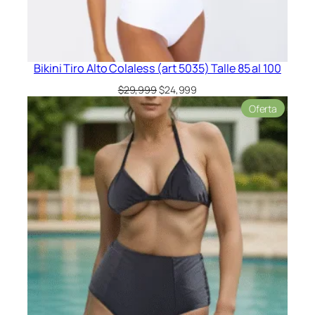
Bikini Tiro Alto Colaless (art 5035) Talle 85 al 100
El
El
$
29,999
$
24,999
precio
precio
Product
Oferta
original
actual
en
era:
es:
oferta
$29,999.
$24,999.