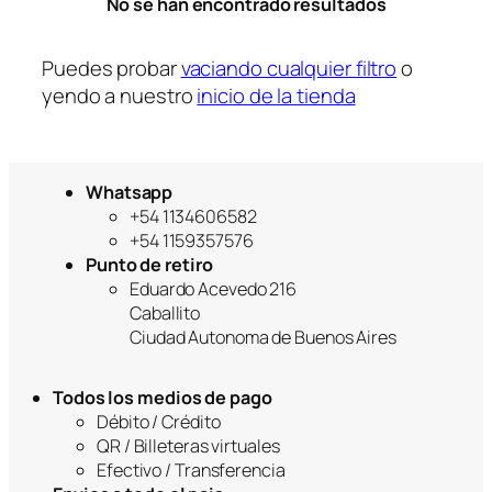
No se han encontrado resultados
r
í
a
Puedes probar
vaciando cualquier filtro
o
yendo a nuestro
inicio de la tienda
Whatsapp
+54 1134606582
+54 1159357576
Punto de retiro
Eduardo Acevedo 216
Caballito
Ciudad Autonoma de Buenos Aires
Todos los medios de pago
Débito / Crédito
QR / Billeteras virtuales
Efectivo / Transferencia