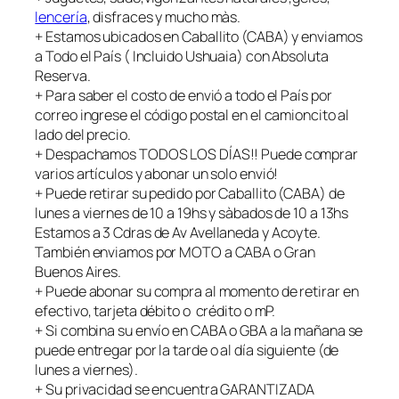
lencería
, disfraces y mucho màs.
+ Estamos ubicados en Caballito (CABA) y enviamos
a Todo el País ( Incluido Ushuaia) con Absoluta
Reserva.
+ Para saber el costo de envió a todo el País por
correo ingrese el código postal en el camioncito al
lado del precio.
+ Despachamos TODOS LOS DÍAS!! Puede comprar
varios artículos y abonar un solo envió!
+ Puede retirar su pedido por Caballito (CABA) de
lunes a viernes de 10 a 19hs y sàbados de 10 a 13hs
Estamos a 3 Cdras de Av Avellaneda y Acoyte.
También enviamos por MOTO a CABA o Gran
Buenos Aires.
+ Puede abonar su compra al momento de retirar en
efectivo, tarjeta débito o crédito o mP.
+ Si combina su envío en CABA o GBA a la mañana se
puede entregar por la tarde o al día siguiente (de
lunes a viernes).
+ Su privacidad se encuentra GARANTIZADA