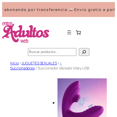
nando por transferencia
Envío gratis a partir de
Buscar
Saltar
Inicio
/
JUGUETES SEXUALES
/
–
Succionadores
/ Succionador Vibrador Mary USB
al
contenido