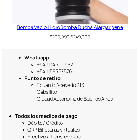
Bomba Vacio HidroBomba Ducha Alargar pene
El
El
$
299,999
$
249,999
precio
precio
original
actual
era:
es:
Whatsapp
$299,999.
$249,999.
+54 1134606582
+54 1159357576
Punto de retiro
Eduardo Acevedo 216
Caballito
Ciudad Autonoma de Buenos Aires
Todos los medios de pago
Débito / Crédito
QR / Billeteras virtuales
Efectivo / Transferencia