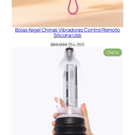
Bolas Kegel Chinas Vibradoras Control Remoto
Silicona Usb
El
El
$
59,999
$
54,999
precio
precio
Product
Oferta
original
actual
en
era:
es:
oferta
$59,999.
$54,999.