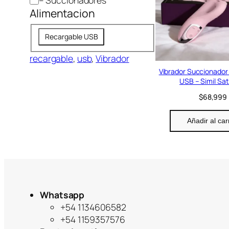
o
Alimentacion
r
A
í
Recargable USB
l
a
i
recargable
, 
usb
, 
Vibrador
m
Vibrador Succionador d
USB – Simil Sat
e
n
$
68,999
t
a
Añadir al car
c
i
o
n
Whatsapp
+54 1134606582
+54 1159357576