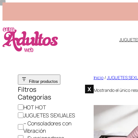
JUGUETE
Saltar
Inicio
/
JUGUETES SEX
Filtrar productos
al
Filtros
X
Mostrando el único res
contenido
Categorías
C
HOT HOT
a
JUGUETES SEXUALES
t
– Consoladores con
e
Vibración
g
– Succionadores