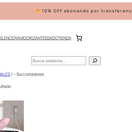
10% OFF abonando por transferencia
S
LENCERIA
VIGORIZANTES
SADO
TIENDA
Buscar
UALES
/ – Succionadores
ultado