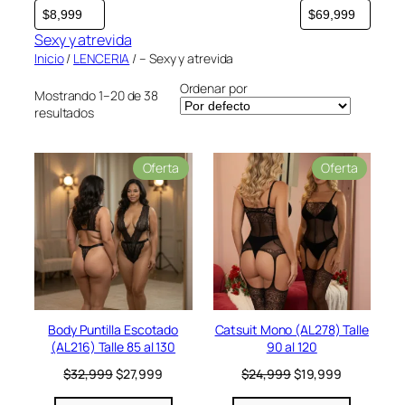
Sexy y atrevida
Inicio
/
LENCERIA
/ – Sexy y atrevida
Ordenar por
Mostrando 1–20 de 38
resultados
P
P
Oferta
Oferta
r
r
o
o
d
d
u
u
c
c
t
t
o
o
e
e
n
n
Body Puntilla Escotado
Catsuit Mono (AL278) Talle
o
o
(AL216) Talle 85 al 130
90 al 120
f
f
e
e
E
E
E
E
$
32,999
$
27,999
$
24,999
$
19,999
r
r
l
l
l
l