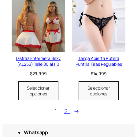
Disfraz Enfermera Sexy
Tanga Abierta Rutera
(AL253) Talle 80 al 110
Puntilla Tiras Regulables
$
29,999
$
14,999
Seleccionar
Seleccionar
opciones
opciones
1
2
→
Whatsapp