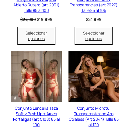
o
r
$
Abierto Rutero (art 2031)
Transparencias (art 2027)
f
a
3
Talle 85 al 100
Talle 85 al 105
e
:
2
r
E
E
$
24,999
$
19,999
$
24,999
$
,
t
l
l
3
9
a
p
p
9
9
Seleccionar
Seleccionar
r
r
,
9
opciones
opciones
e
e
9
.
c
c
9
i
i
9
o
o
.
o
a
r
c
i
t
g
u
i
a
n
l
a
e
l
s
e
:
Conjunto Lenceria Taza
Conjunto Microtul
r
$
Soft y Push Up + Arnes
Transparente con Aro
a
1
Portaligas (art 5108) 85 al
Colaless (Art 2044) Talle 85
:
9
100
al 120
$
,