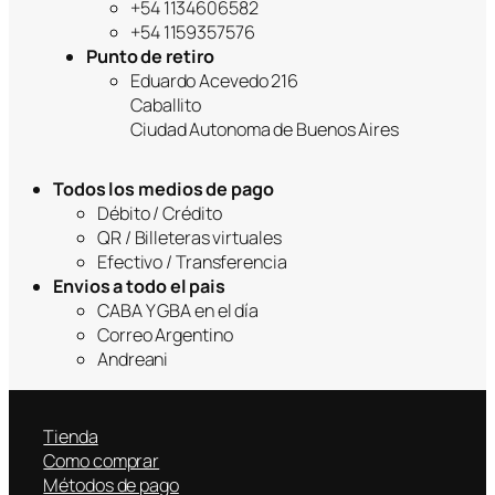
+54 1134606582
+54 1159357576
Punto de retiro
Eduardo Acevedo 216
Caballito
Ciudad Autonoma de Buenos Aires
Todos los medios de pago
Débito / Crédito
QR / Billeteras virtuales
Efectivo / Transferencia
Envios a todo el pais
CABA Y GBA en el día
Correo Argentino
Andreani
Tienda
Como comprar
Métodos de pago