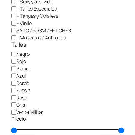
– Sexy y atrevida
r
– Talles Especiales
í
– Tangas y Colaless
a
– Vinilo
SADO / BDSM / FETICHES
– Mascaras / Antifaces
Talles
C
Negro
o
Rojo
l
Blanco
o
Azul
r
Bordò
Fucsia
Rosa
Gris
Verde Militar
Precio