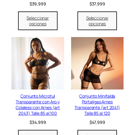
$
39,999
$
37,999
2
9
4
9
,
9
Seleccionar
Seleccionar
9
.
opciones
opciones
9
9
.
Conjunto Microtul
Conjunto Minifalda
Transparente con Aro y
Portaligas Arnes
Colaless con Arnes (art
Transparente (art 2041)
2043) Talle 85 al 100
Talle 85 al 120
$
34,999
$
47,999