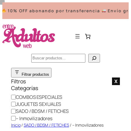
10% OFF abonando por transferencia
Envío grat
Buscar
Saltar
Filtrar productos
al
Filtros
X
contenido
Categorías
C
COMBOS ESPECIALES
a
JUGUETES SEXUALES
t
SADO / BDSM / FETICHES
e
– Inmovilizadores
g
Inicio
/
SADO / BDSM / FETICHES
/ – Inmovilizadores
o