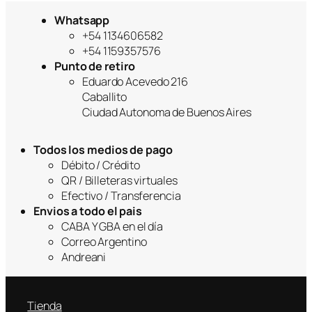
Whatsapp
+54 1134606582
+54 1159357576
Punto de retiro
Eduardo Acevedo 216
Caballito
Ciudad Autonoma de Buenos Aires
Todos los medios de pago
Débito / Crédito
QR / Billeteras virtuales
Efectivo / Transferencia
Envios a todo el pais
CABA Y GBA en el día
Correo Argentino
Andreani
Tienda