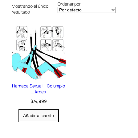
Ordenar por
r
Mostrando el único
í
resultado
a
Hamaca Sexual – Columpio
– Arnes
$
74,999
Añadir al carrito