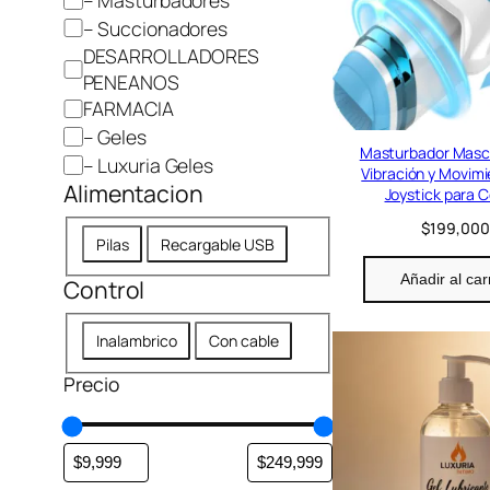
o
– Succionadores
r
DESARROLLADORES
í
PENEANOS
a
FARMACIA
– Geles
Masturbador Masc
– Luxuria Geles
Vibración y Movimi
Alimentacion
Joystick para C
$
199,000
A
Pilas
Recargable USB
l
Añadir al car
Control
i
m
C
e
Inalambrico
Con cable
o
n
Precio
n
t
t
a
r
c
o
i