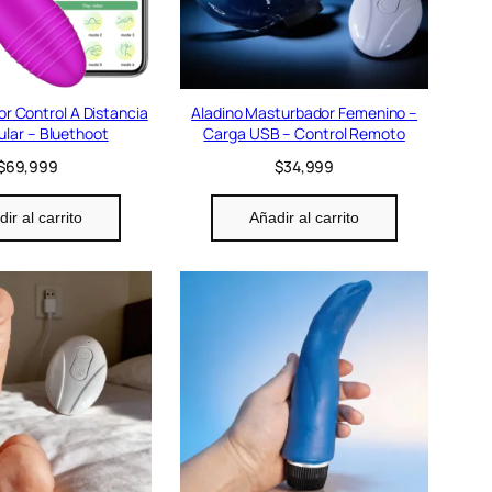
r Control A Distancia
Aladino Masturbador Femenino –
ular – Bluethoot
Carga USB – Control Remoto
$
69,999
$
34,999
ir al carrito
Añadir al carrito