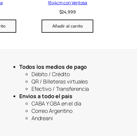
:
4
sa
16x4cm con Ventosa
$
9
$
24,999
2
,
9
9
9
9
rito
Añadir al carrito
,
9
9
.
9
9
.
Todos los medios de pago
Débito / Crédito
QR / Billeteras virtuales
Efectivo / Transferencia
Envios a todo el pais
CABA Y GBA en el día
Correo Argentino
Andreani