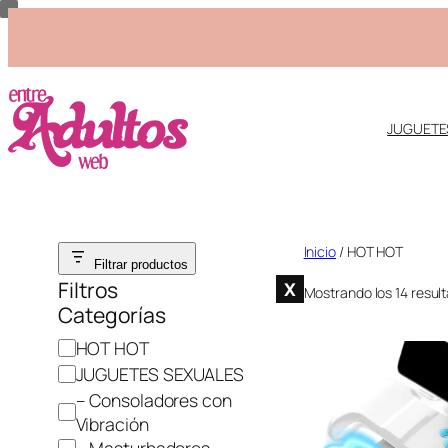
JUGUETE
Saltar
Inicio
/ HOT HOT
Filtrar productos
al
Filtros
X
Mostrando los 14 resul
contenido
Categorías
C
HOT HOT
a
JUGUETES SEXUALES
t
– Consoladores con
e
Vibración
g
– Masturbadores