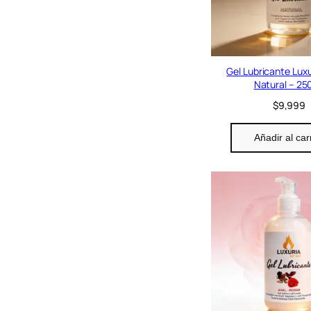
l
o
n
Gel Lubricante Lux
Natural – 25
$
9,999
Añadir al car