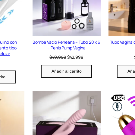
c
t
o
e
n
o
f
e
ulino con
Bomba Vacio Peneana – Tubo 20 x 6
Tubo Vagina 
r
ento tipo
– Penis Pump Vagina
t
elular
E
E
$
49,999
$
42,999
a
l
l
p
p
Añadir al carrito
Añad
r
r
rito
e
e
c
c
i
i
o
o
o
a
r
c
i
t
g
u
i
a
n
l