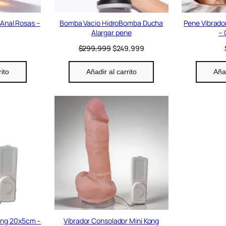
o
f
e
 Anal Rosas –
Bomba Vacio HidroBomba Ducha
Pene Vibrado
r
Alargar pene
– 
t
E
E
$
299,999
$
249,999
a
l
l
p
p
rito
Añadir al carrito
Añad
r
r
e
e
c
c
i
i
o
o
o
a
r
c
i
t
g
u
i
a
n
l
a
e
l
s
e
:
r
$
a
2
ong 20x5cm –
Vibrador Consolador Mini Kong