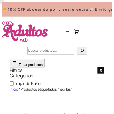
10% OFF abonando por transferencia
Envío gra
Buscar
Saltar
Filtrar productos
al
Filtros
X
contenido
Categorías
C
Trajes de Baño
a
Inicio
/ Productos etiquetados “hebillas”
t
e
g
o