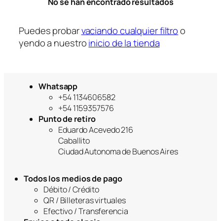
No se han encontrado resultados
r
í
a
Puedes probar
vaciando cualquier filtro
o
yendo a nuestro
inicio de la tienda
Whatsapp
+54 1134606582
+54 1159357576
Punto de retiro
Eduardo Acevedo 216
Caballito
Ciudad Autonoma de Buenos Aires
Todos los medios de pago
Débito / Crédito
QR / Billeteras virtuales
Efectivo / Transferencia