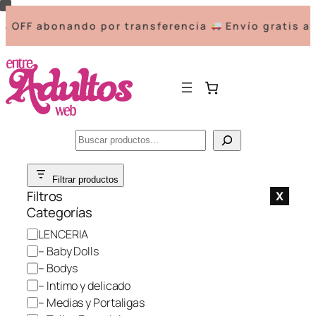
 abonando por transferencia
Envío gratis a part
Buscar
Saltar
Filtrar productos
al
Filtros
X
contenido
Categorías
C
LENCERIA
a
– Baby Dolls
t
– Bodys
e
– Intimo y delicado
g
– Medias y Portaligas
o