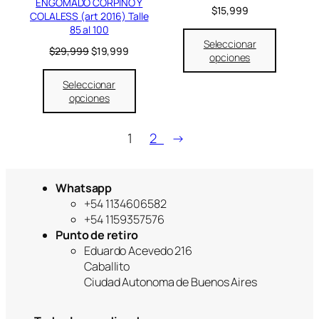
ENGOMADO CORPIÑO Y
f
$
15,999
COLALESS (art 2016) Talle
e
85 al 100
r
Seleccionar
t
E
E
$
29,999
$
19,999
opciones
a
l
l
p
p
Seleccionar
r
r
opciones
e
e
c
c
i
i
1
2
→
o
o
o
a
r
c
i
t
Whatsapp
g
u
+54 1134606582
i
a
+54 1159357576
n
l
Punto de retiro
a
e
Eduardo Acevedo 216
l
s
Caballito
e
:
r
$
Ciudad Autonoma de Buenos Aires
a
1
:
9