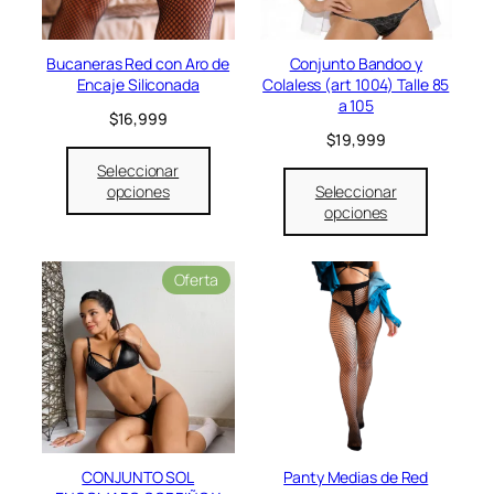
a
e
l
s
e
:
Bucaneras Red con Aro de
Conjunto Bandoo y
r
$
Encaje Siliconada
Colaless (art 1004) Talle 85
a
3
a 105
$
16,999
:
0
$
19,999
$
,
3
9
Seleccionar
4
9
opciones
Seleccionar
,
9
opciones
9
.
9
9
P
Oferta
.
r
o
d
u
c
t
o
e
n
CONJUNTO SOL
Panty Medias de Red
o