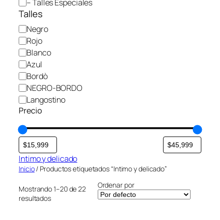
– Talles Especiales
r
Talles
í
C
Negro
a
o
Rojo
l
Blanco
o
Azul
r
Bordò
NEGRO-BORDO
Langostino
Precio
Intimo y delicado
Inicio
/ Productos etiquetados “Intimo y delicado”
Ordenar por
Mostrando 1–20 de 22
resultados