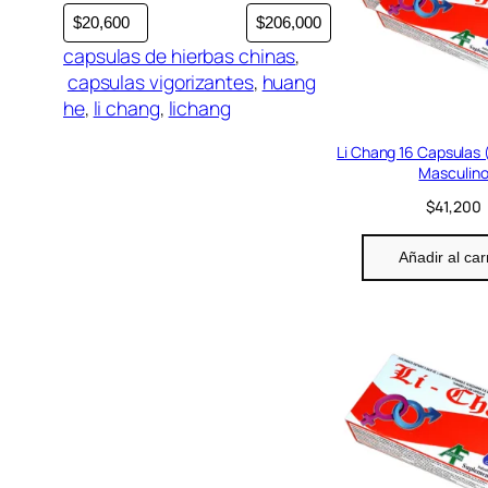
o
r
capsulas de hierbas chinas
,
í
capsulas vigorizantes
, 
huang
a
he
, 
li chang
, 
lichang
Li Chang 16 Capsulas 
Masculin
$
41,200
Añadir al car