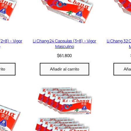
(2×8) – Vigor
Li Chang 24 Capsulas (3×8) – Vigor
Li Chang 32 C
o
Masculino
M
$
61,800
rito
Añadir al carrito
Añad