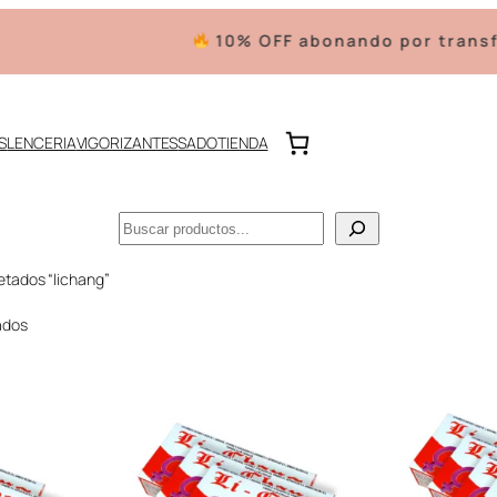
10% OFF abonando por transfere
S
LENCERIA
VIGORIZANTES
SADO
TIENDA
Buscar
etados “lichang”
ados