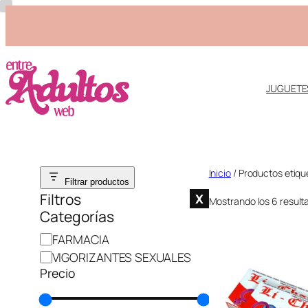
JUGUETE
Saltar
Inicio
/ Productos etiqu
Filtrar productos
al
Filtros
X
Mostrando los 6 result
contenido
Categorías
C
FARMACIA
a
VIGORIZANTES SEXUALES
t
Precio
e
g