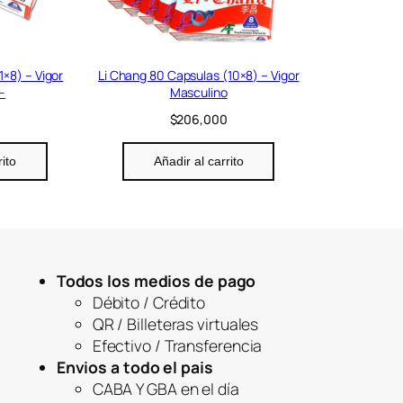
1×8) – Vigor
Li Chang 80 Capsulas (10×8) – Vigor
–
Masculino
$
206,000
rito
Añadir al carrito
Todos los medios de pago
Débito / Crédito
QR / Billeteras virtuales
Efectivo / Transferencia
Envios a todo el pais
CABA Y GBA en el día