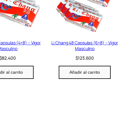
apsulas (4×8) – Vigor
Li Chang 48 Capsulas (6×8) – Vigor
asculino
Masculino
$
82,400
$
123,600
ir al carrito
Añadir al carrito