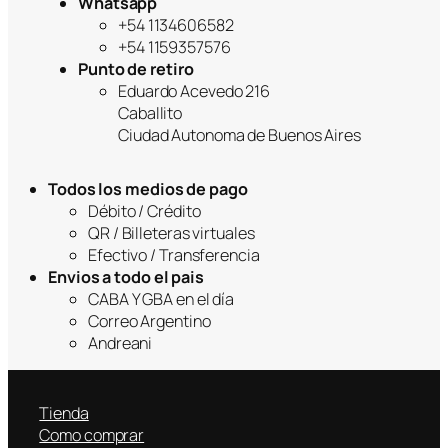
Whatsapp
+54 1134606582
+54 1159357576
Punto de retiro
Eduardo Acevedo 216
Caballito
Ciudad Autonoma de Buenos Aires
Todos los medios de pago
Débito / Crédito
QR / Billeteras virtuales
Efectivo / Transferencia
Envios a todo el pais
CABA Y GBA en el día
Correo Argentino
Andreani
Tienda
Como comprar