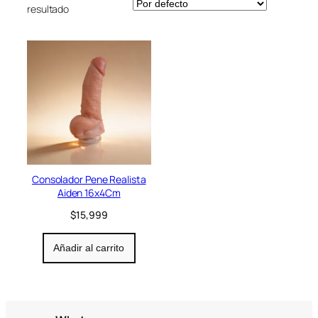
resultado
r
í
a
Consolador Pene Realista
Aiden 16x4Cm
$
15,999
Añadir al carrito