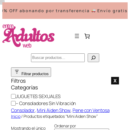
% OFF abonando por transferencia
Envío gratis a
Buscar
Saltar
Filtrar productos
al
Filtros
X
contenido
Categorías
C
JUGUETES SEXUALES
a
– Consoladores Sin Vibración
t
Consolador
, 
Mini Aiden Show
, 
Pene con Ventosa
e
Inicio
/ Productos etiquetados “Mini Aiden Show”
g
Ordenar por
o
Mostrando el único