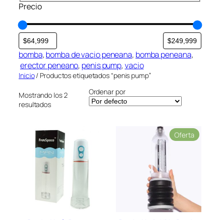
Precio
i
r
m
í
e
a
n
t
bomba
, 
bomba de vacio peneana
, 
bomba peneana
,
a
erector peneano
, 
penis pump
, 
vacio
c
Inicio
/ Productos etiquetados “penis pump”
i
Ordenar por
o
Mostrando los 2
n
resultados
P
Oferta
r
o
d
u
c
t
o
e
n