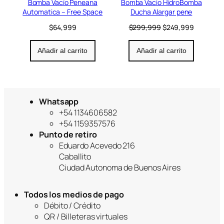
Bomba Vacío Peneana
Bomba Vacio HidroBomba
o
Automatica – Free Space
Ducha Alargar pene
f
e
E
E
$
64,999
$
299,999
$
249,999
r
l
l
t
p
p
Añadir al carrito
Añadir al carrito
a
r
r
e
e
c
c
i
i
o
o
Whatsapp
o
a
+54 1134606582
r
c
i
t
+54 1159357576
g
u
Punto de retiro
i
a
Eduardo Acevedo 216
n
l
Caballito
a
e
Ciudad Autonoma de Buenos Aires
l
s
e
:
r
$
Todos los medios de pago
a
2
Débito / Crédito
:
4
QR / Billeteras virtuales
$
9