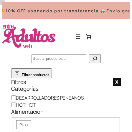
10% OFF abonando por transferencia
Envío grati
Buscar
Saltar
Filtrar productos
al
Filtros
X
contenido
Categorías
C
DESARROLLADORES PENEANOS
a
HOT HOT
t
Alimentacion
e
A
g
Pilas
l
o