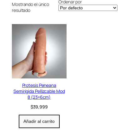
Ordenar por
Mostrando el único
r
resultado
í
a
Protesis Peneana
Semirigida Pellizcable Mod
8 (23×6cm)
$
39,999
Añadir al carrito