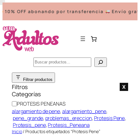
10% OFF abonando por transferencia
Envío grati
Buscar
Saltar
Filtrar productos
al
Filtros
X
contenido
Categorías
C
PROTESIS PENEANAS
a
alargamiento de pene
, 
alargamiento_pene
,
t
pene_grande
, 
problemas_ereccion
, 
Protesis Pene
,
e
Protesis_pene
, 
Protesis_Peneana
g
Inicio
/ Productos etiquetados “Protesis Pene”
o