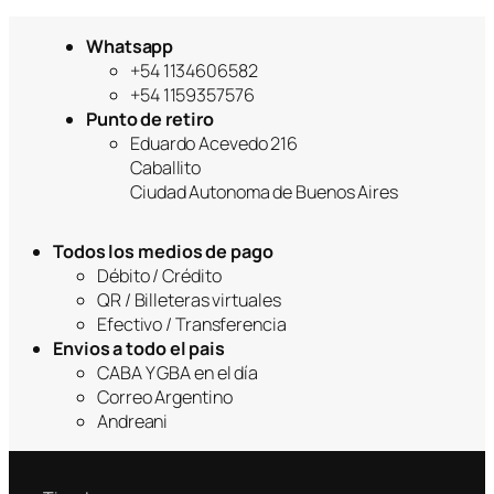
Whatsapp
+54 1134606582
+54 1159357576
Punto de retiro
Eduardo Acevedo 216
Caballito
Ciudad Autonoma de Buenos Aires
Todos los medios de pago
Débito / Crédito
QR / Billeteras virtuales
Efectivo / Transferencia
Envios a todo el pais
CABA Y GBA en el día
Correo Argentino
Andreani