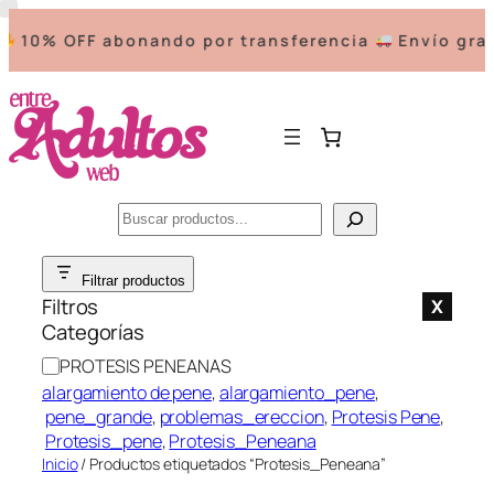
10% OFF abonando por transferencia
Envío grati
Buscar
Saltar
Filtrar productos
al
Filtros
X
contenido
Categorías
C
PROTESIS PENEANAS
a
alargamiento de pene
, 
alargamiento_pene
,
t
pene_grande
, 
problemas_ereccion
, 
Protesis Pene
,
e
Protesis_pene
, 
Protesis_Peneana
g
Inicio
/ Productos etiquetados “Protesis_Peneana”
o