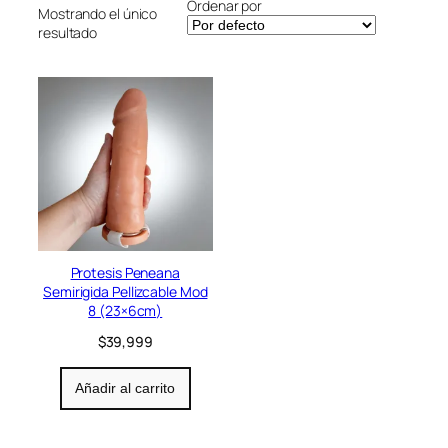
Ordenar por
Mostrando el único
r
resultado
í
a
Protesis Peneana
Semirigida Pellizcable Mod
8 (23×6cm)
$
39,999
Añadir al carrito