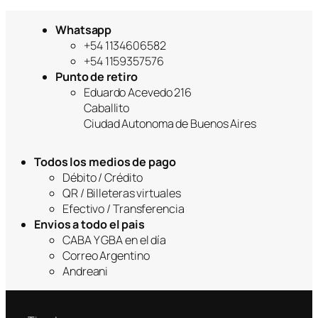
Whatsapp
+54 1134606582
+54 1159357576
Punto de retiro
Eduardo Acevedo 216
Caballito
Ciudad Autonoma de Buenos Aires
Todos los medios de pago
Débito / Crédito
QR / Billeteras virtuales
Efectivo / Transferencia
Envios a todo el pais
CABA Y GBA en el día
Correo Argentino
Andreani