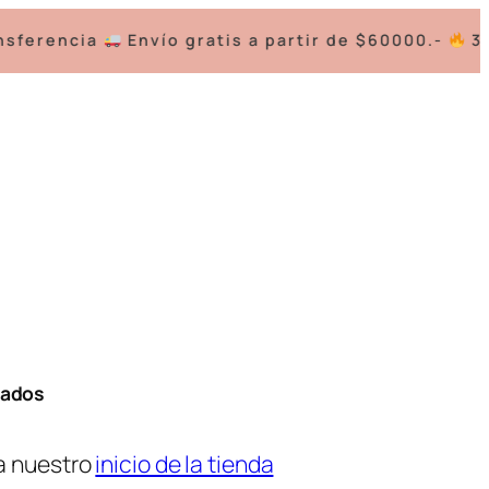
ferencia
Envío gratis a partir de $60000.-
3 cu
tados
a nuestro
inicio de la tienda