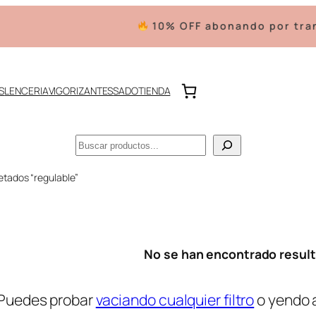
10% OFF abonando por trans
S
LENCERIA
VIGORIZANTES
SADO
TIENDA
Buscar
etados “regulable”
No se han encontrado resul
Puedes probar
vaciando cualquier filtro
o yendo 