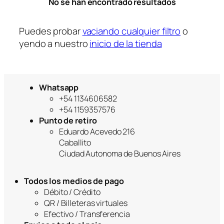
No se han encontrado resultados
r
í
a
Puedes probar
vaciando cualquier filtro
o
yendo a nuestro
inicio de la tienda
Whatsapp
+54 1134606582
+54 1159357576
Punto de retiro
Eduardo Acevedo 216
Caballito
Ciudad Autonoma de Buenos Aires
Todos los medios de pago
Débito / Crédito
QR / Billeteras virtuales
Efectivo / Transferencia