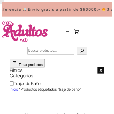
sferencia
Envío gratis a partir de $60000.-
3 cu
Buscar
Saltar
Filtrar productos
al
Filtros
X
contenido
Categorías
C
Trajes de Baño
a
Inicio
/ Productos etiquetados “traje de baño”
t
e
g
o