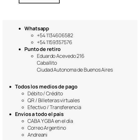
Whatsapp
+54 1134606582
+54 1159357576
Punto de retiro
Eduardo Acevedo 216
Caballito
Ciudad Autonoma de Buenos Aires
Todos los medios de pago
Débito / Crédito
QR / Billeteras virtuales
Efectivo / Transferencia
Envios a todo el pais
CABA Y GBA en el día
Correo Argentino
Andreani