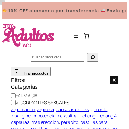
10% OFF abonando por transferencia
Envío grat
Buscar
Saltar
Filtrar productos
al
Filtros
X
contenido
Categorías
C
FARMACIA
a
VIGORIZANTES SEXUALES
t
argenfarma
, 
arginina
, 
capsulas chinas
, 
gimonte
,
e
huang he
, 
impotencia masculina
, 
li chang
, 
li chang 4
g
capsulas
, 
mas ereccion
, 
parapito
, 
pastillas para
o
ereccion
, 
pastillas vigorizantes
, 
viagra
, 
viagra chino
, 