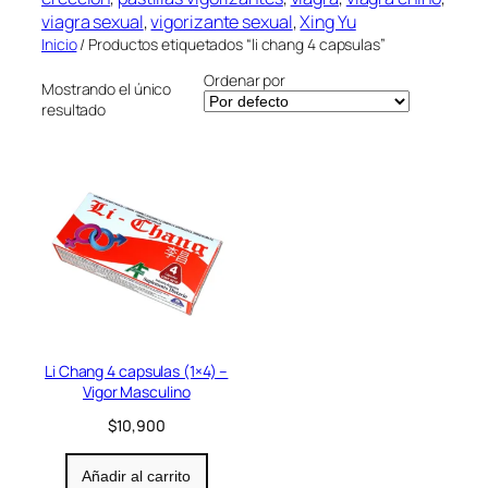
r
viagra sexual
, 
vigorizante sexual
, 
Xing Yu
í
Inicio
/ Productos etiquetados “li chang 4 capsulas”
a
Ordenar por
Mostrando el único
resultado
Li Chang 4 capsulas (1×4) –
Vigor Masculino
$
10,900
Añadir al carrito