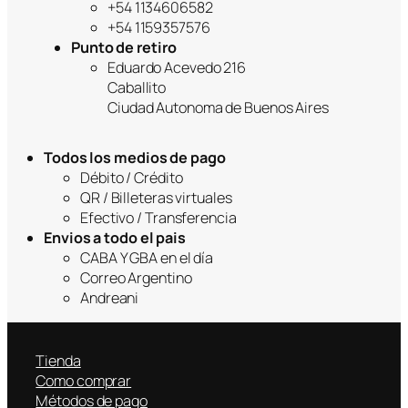
+54 1134606582
+54 1159357576
Punto de retiro
Eduardo Acevedo 216
Caballito
Ciudad Autonoma de Buenos Aires
Todos los medios de pago
Débito / Crédito
QR / Billeteras virtuales
Efectivo / Transferencia
Envios a todo el pais
CABA Y GBA en el día
Correo Argentino
Andreani
Tienda
Como comprar
Métodos de pago