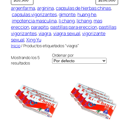
r
argenfarma
, 
arginina
, 
capsulas de hierbas chinas
,
í
capsulas vigorizantes
, 
gimonte
, 
huang he
,
a
impotencia masculina
, 
li chang
, 
lichang
, 
mas
ereccion
, 
parapito
, 
pastillas para ereccion
, 
pastillas
vigorizantes
, 
viagra
, 
viagra sexual
, 
vigorizante
sexual
, 
Xing Yu
Inicio
/ Productos etiquetados “viagra”
Ordenar por
Mostrando los 5
resultados