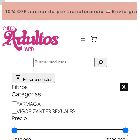
10% OFF abonando por transferencia
Envío gratis
Buscar
Saltar
Filtrar productos
al
Filtros
X
contenido
Categorías
C
FARMACIA
a
VIGORIZANTES SEXUALES
t
Precio
e
g
o