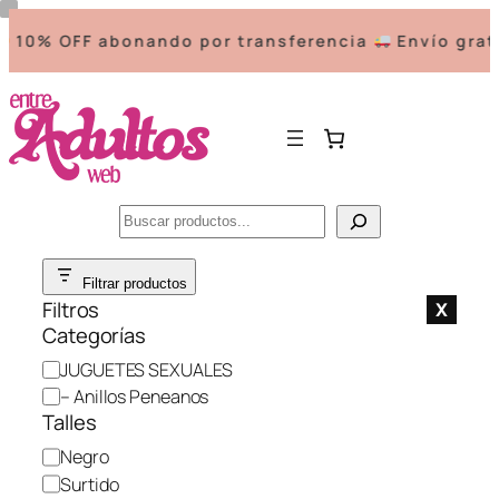
10% OFF abonando por transferencia
Envío grati
Buscar
Saltar
Filtrar productos
al
Filtros
X
contenido
Categorías
C
JUGUETES SEXUALES
a
– Anillos Peneanos
t
Talles
e
C
Negro
g
o
Surtido
o