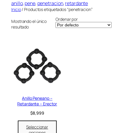
l
anillo
, 
pene
, 
penetracion
, 
retardante
r
o
Inicio
/ Productos etiquetados “penetracion”
í
r
a
Ordenar por
Mostrando el único
resultado
Anillo Peneano –
Retardante – Erector
$
8,999
Seleccionar
opciones