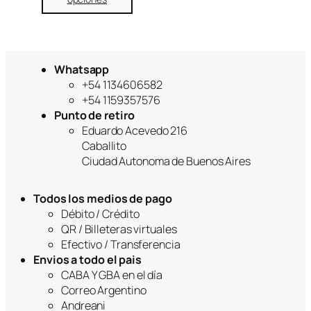
Whatsapp
+54 1134606582
+54 1159357576
Punto de retiro
Eduardo Acevedo 216
Caballito
Ciudad Autonoma de Buenos Aires
Todos los medios de pago
Débito / Crédito
QR / Billeteras virtuales
Efectivo / Transferencia
Envios a todo el pais
CABA Y GBA en el día
Correo Argentino
Andreani