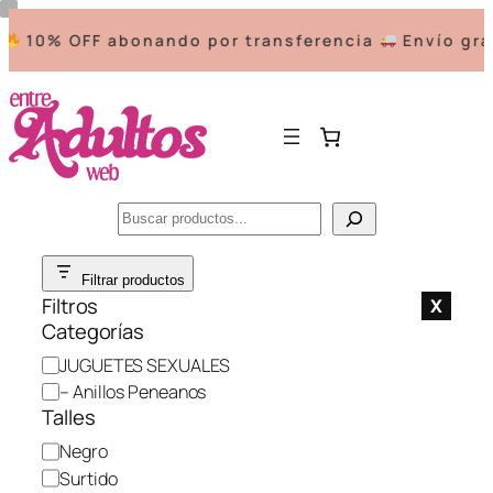
10% OFF abonando por transferencia
Envío grat
Buscar
Saltar
Filtrar productos
al
Filtros
X
contenido
Categorías
C
JUGUETES SEXUALES
a
– Anillos Peneanos
t
Talles
e
C
Negro
g
o
Surtido
o