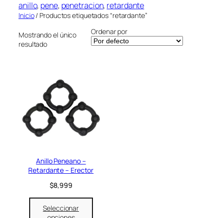
l
anillo
, 
pene
, 
penetracion
, 
retardante
r
o
Inicio
/ Productos etiquetados “retardante”
í
r
a
Ordenar por
Mostrando el único
resultado
Anillo Peneano –
Retardante – Erector
$
8,999
Seleccionar
opciones