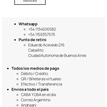
Whatsapp
+54 1134606582
+54 1159357576
Punto de retiro
Eduardo Acevedo 216
Caballito
Ciudad Autonoma de Buenos Aires
Todos los medios de pago
Débito / Crédito
QR / Billeteras virtuales
Efectivo / Transferencia
Envios a todo el pais
CABA Y GBA en el día
Correo Argentino
Andreani