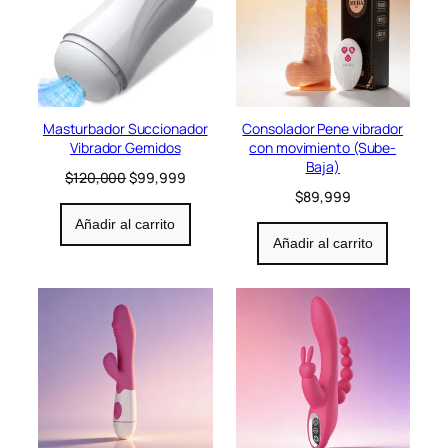
d
u
c
t
o
e
n
Masturbador Succionador
Consolador Pene vibrador
o
Vibrador Gemidos
con movimiento (Sube-
f
Baja)
e
E
E
$
120,000
$
99,999
r
l
l
$
89,999
t
p
p
Añadir al carrito
a
r
r
Añadir al carrito
e
e
c
c
i
i
o
o
o
a
r
c
i
t
g
u
i
a
n
l
a
e