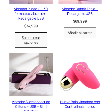
l
s
e
:
Vibrador Punto G – 30
Vibrador Rabbit Triple –
r
$
formas de vibración –
Recargable USB
a
9
Recargable USB
$
69,999
:
9
$
34,999
$
,
1
9
Añadir al carrito
2
9
Seleccionar
0
9
opciones
,
.
0
0
0
.
Vibrador Succionador de
Huevo Bala vibradora con
Clitoris – USB – Simil
Control Inalambrico