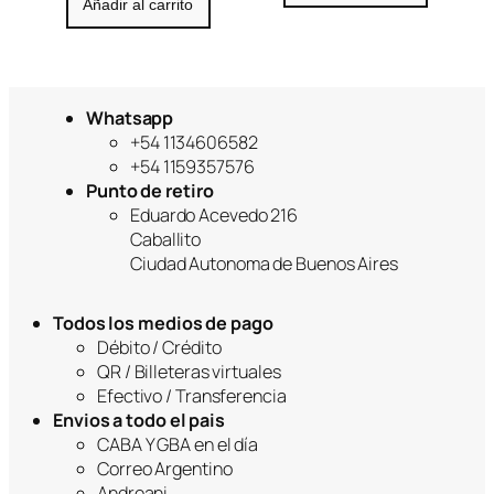
Añadir al carrito
Whatsapp
+54 1134606582
+54 1159357576
Punto de retiro
Eduardo Acevedo 216
Caballito
Ciudad Autonoma de Buenos Aires
Todos los medios de pago
Débito / Crédito
QR / Billeteras virtuales
Efectivo / Transferencia
Envios a todo el pais
CABA Y GBA en el día
Correo Argentino
Andreani