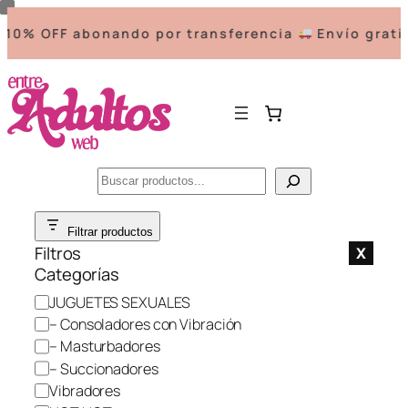
% OFF abonando por transferencia
Envío gratis a
Buscar
Saltar
Filtrar productos
al
Filtros
X
contenido
Categorías
C
JUGUETES SEXUALES
a
– Consoladores con Vibración
t
– Masturbadores
e
– Succionadores
g
Vibradores
o