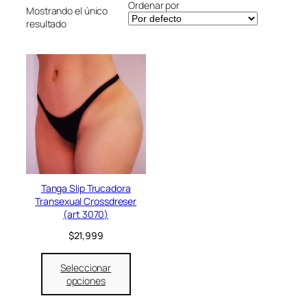
Ordenar por
r
Mostrando el único
resultado
í
a
Tanga Slip Trucadora
Transexual Crossdreser
(art 3070)
$
21,999
Seleccionar
opciones