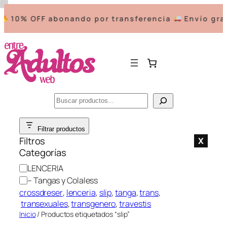
10% OFF abonando por transferencia
Envío grat
Buscar
Saltar
Filtrar productos
al
Filtros
X
contenido
Categorías
C
LENCERIA
a
– Tangas y Colaless
t
crossdreser
, 
lenceria
, 
slip
, 
tanga
, 
trans
,
e
transexuales
, 
transgenero
, 
travestis
g
Inicio
/ Productos etiquetados “slip”
o