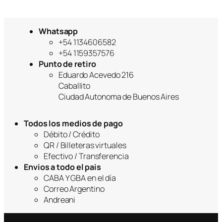
Whatsapp
+54 1134606582
+54 1159357576
Punto de retiro
Eduardo Acevedo 216
Caballito
Ciudad Autonoma de Buenos Aires
Todos los medios de pago
Débito / Crédito
QR / Billeteras virtuales
Efectivo / Transferencia
Envios a todo el pais
CABA Y GBA en el día
Correo Argentino
Andreani