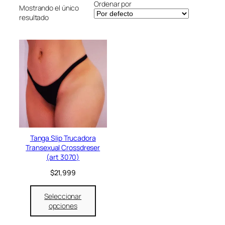
Ordenar por
r
Mostrando el único
resultado
í
a
Tanga Slip Trucadora
Transexual Crossdreser
(art 3070)
$
21,999
Seleccionar
opciones