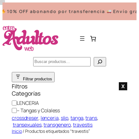
10% OFF abonando por transferencia
Envío grat
Buscar
Saltar
Filtrar productos
al
Filtros
X
contenido
Categorías
C
LENCERIA
a
– Tangas y Colaless
t
crossdreser
, 
lenceria
, 
slip
, 
tanga
, 
trans
,
e
transexuales
, 
transgenero
, 
travestis
g
Inicio
/ Productos etiquetados “travestis”
o