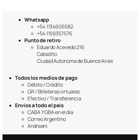
Whatsapp
+54 1134606582
+54 1159357576
Punto de retiro
Eduardo Acevedo 216
Caballito
Ciudad Autonoma de Buenos Aires
Todos los medios de pago
Débito / Crédito
QR / Billeteras virtuales
Efectivo / Transferencia
Envios a todo el pais
CABA Y GBA en el día
Correo Argentino
Andreani