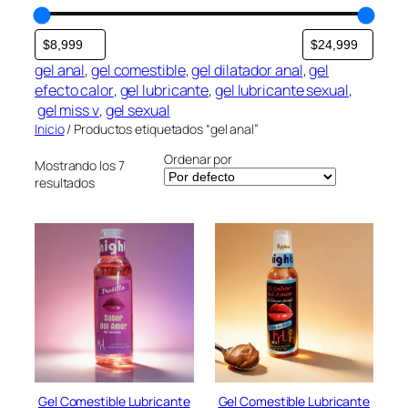
r
í
a
gel anal
, 
gel comestible
, 
gel dilatador anal
, 
gel
efecto calor
, 
gel lubricante
, 
gel lubricante sexual
,
gel miss v
, 
gel sexual
Inicio
/ Productos etiquetados “gel anal”
Ordenar por
Mostrando los 7
resultados
Gel Comestible Lubricante
Gel Comestible Lubricante