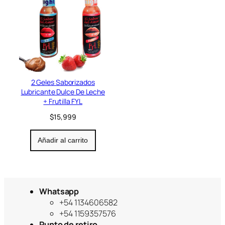
2 Geles Saborizados
Lubricante Dulce De Leche
+ Frutilla FYL
$
15,999
Añadir al carrito
Whatsapp
+54 1134606582
+54 1159357576
Punto de retiro