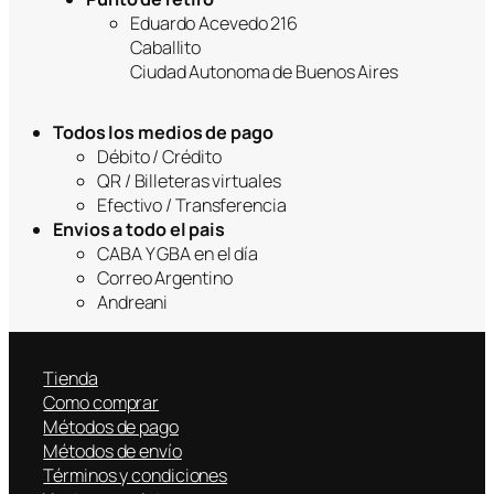
Eduardo Acevedo 216
Caballito
Ciudad Autonoma de Buenos Aires
Todos los medios de pago
Débito / Crédito
QR / Billeteras virtuales
Efectivo / Transferencia
Envios a todo el pais
CABA Y GBA en el día
Correo Argentino
Andreani
Tienda
Como comprar
Métodos de pago
Métodos de envío
Términos y condiciones