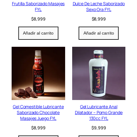
Frutilla Saborizado Masajes
Dulce De Leche Saborizado
FYL
Sexo Ora FYL
$
8,999
$
8,999
Añadir al carrito
Añadir al carrito
Gel Comestible Lubricante
Gel Lubricante Anal
Saborizado Chocolate
Dilatador – Pomo Grande
Masajes Juego FYL
130cc FYL
$
8,999
$
9,999