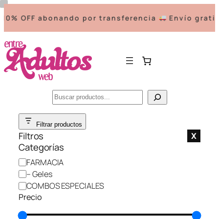
0% OFF abonando por transferencia
Envío gratis 
Buscar
Saltar
Filtrar productos
al
Filtros
X
contenido
Categorías
C
FARMACIA
a
– Geles
t
COMBOS ESPECIALES
e
Precio
g
o