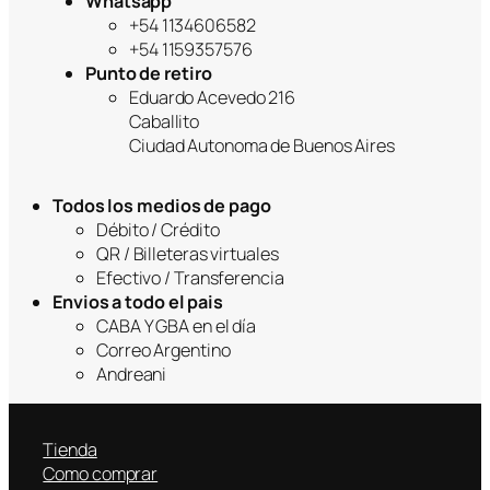
Whatsapp
+54 1134606582
+54 1159357576
Punto de retiro
Eduardo Acevedo 216
Caballito
Ciudad Autonoma de Buenos Aires
Todos los medios de pago
Débito / Crédito
QR / Billeteras virtuales
Efectivo / Transferencia
Envios a todo el pais
CABA Y GBA en el día
Correo Argentino
Andreani
Tienda
Como comprar