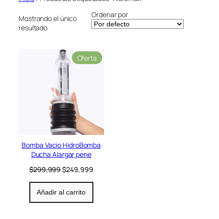
r
Ordenar por
í
Mostrando el único
resultado
a
P
Oferta
r
o
d
u
c
t
o
e
n
Bomba Vacio HidroBomba
o
Ducha Alargar pene
f
e
E
E
$
299,999
$
249,999
r
l
l
t
p
p
Añadir al carrito
a
r
r
e
e
c
c