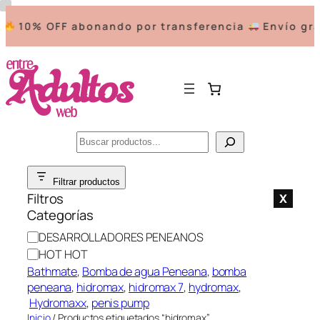
10% OFF abonando por transferencia
Envío grat
Buscar
Saltar
Filtrar productos
al
Filtros
X
contenido
Categorías
C
DESARROLLADORES PENEANOS
a
HOT HOT
t
Bathmate
, 
Bomba de agua Peneana
, 
bomba
e
peneana
, 
hidromax
, 
hidromax 7
, 
hydromax
,
g
Hydromaxx
, 
penis pump
o
Inicio
/ Productos etiquetados “hidromax”