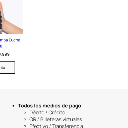
c
t
o
e
n
o
f
e
omba Ducha
r
ne
t
E
9,999
a
l
p
rito
r
e
c
i
o
a
c
Todos los medios de pago
t
Débito / Crédito
u
QR / Billeteras virtuales
a
l
Efectivo / Transferencia