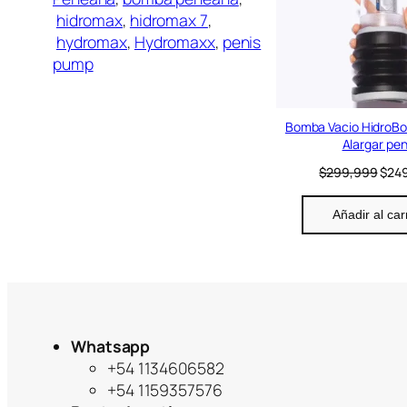
o
hidromax
, 
hidromax 7
,
r
hydromax
, 
Hydromaxx
, 
penis
í
pump
a
Bomba Vacio HidroB
Alargar pe
E
$
299,999
$
24
l
p
Añadir al car
r
e
c
i
o
o
r
Whatsapp
i
g
+54 1134606582
i
+54 1159357576
n