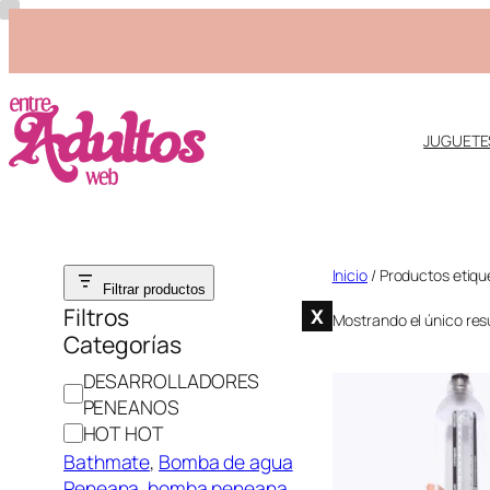
JUGUETE
Saltar
Inicio
/ Productos etiq
Filtrar productos
al
Filtros
X
Mostrando el único res
contenido
Categorías
C
DESARROLLADORES
a
PENEANOS
t
HOT HOT
e
Bathmate
, 
Bomba de agua
g
Peneana
, 
bomba peneana
,